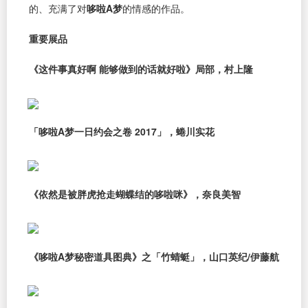
的、充满了对
哆啦A梦
的情感的作品。
重要展品
《这件事真好啊 能够做到的话就好啦》局部，村上隆
「哆啦A梦一日约会之卷 2017」，蜷川实花
《依然是被胖虎抢走蝴蝶结的哆啦咪》，奈良美智
《哆啦A梦秘密道具图典》之「竹蜻蜓」，山口英纪/伊藤航