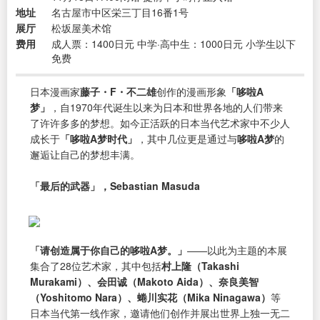
地址
名古屋市中区栄三丁目16番1号
展厅
松坂屋美术馆
费用
成人票：1400日元 中学·高中生：1000日元 小学生以下
免费
日本漫画家
藤子・F・不二雄
创作的漫画形象
「哆啦A
梦」
，自1970年代诞生以来为日本和世界各地的人们带来
了许许多多的梦想。如今正活跃的日本当代艺术家中不少人
成长于
「哆啦A梦时代」
，其中几位更是通过与
哆啦A梦
的
邂逅让自己的梦想丰满。
「最后的武器」，Sebastian Masuda
「请创造属于你自己的哆啦A梦。」
——以此为主题的本展
集合了28位艺术家，其中包括
村上隆（Takashi
Murakami）、会田诚（Makoto Aida）、奈良美智
（Yoshitomo Nara）、蜷川实花（Mika Ninagawa）
等
日本当代第一线作家，邀请他们创作并展出世界上独一无二