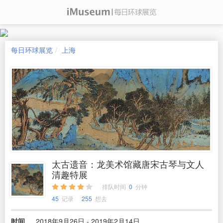
每日环球展览
上海
太古遗音：龙美术馆藏唐宋古琴与文人
清趣特展
排队时间
0
分钟
45
记录
255
想去
时间
2018年9月26日 - 2019年2月14日