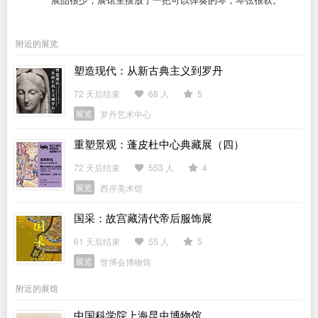
附近的展览
塑造现代：从新古典主义到罗丹
72 天后结束
68 人
5
展览
罗丹艺术中心
重塑景观：蓬皮杜中心典藏展（四）
72 天后结束
553 人
4
展览
西岸美术馆
国采：故宫藏清代帝后服饰展
61 天后结束
55 人
5
展览
世博会博物馆
附近的展馆
中国科学院上海昆虫博物馆