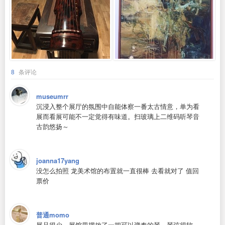
8
条评论
museumrr
沉浸入整个展厅的氛围中自能体察一番太古情意，单为看
展而看展可能不一定觉得有味道。扫玻璃上二维码听琴音
古韵悠扬～
joanna17yang
没怎么拍照 龙美术馆的布置就一直很棒 去看就对了 值回
票价
普通momo
展品很少，展馆里摆放了一把可以弹奏的琴，琴弦很软。