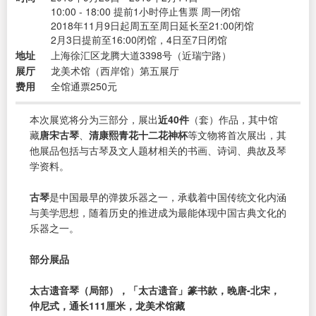
10:00 - 18:00 提前1小时停止售票 周一闭馆
2018年11月9日起周五至周日延长至21:00闭馆
2月3日提前至16:00闭馆，4日至7日闭馆
地址
上海徐汇区龙腾大道3398号（近瑞宁路）
展厅
龙美术馆（西岸馆）第五展厅
费用
全馆通票250元
本次展览将分为三部分，展出
近40件
（套）作品，其中馆
藏
唐宋古琴
、
清康熙青花十二花神杯
等文物将首次展出，其
他展品包括与古琴及文人题材相关的书画、诗词、典故及琴
学资料。
古琴
是中国最早的弹拨乐器之一，承载着中国传统文化内涵
与美学思想，随着历史的推进成为最能体现中国古典文化的
乐器之一。
部分展品
太古遗音琴（局部），「太古遗音」篆书款，晚唐-北宋，
仲尼式，通长111厘米，龙美术馆藏