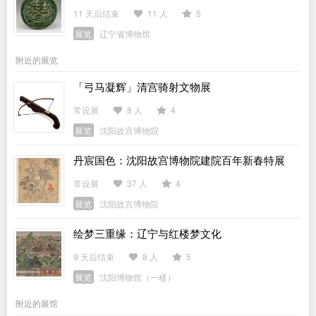
11 天后结束
11 人
5
展览
辽宁省博物馆
附近的展览
「弓马凝辉」清宫骑射文物展
常设展
8 人
4
展览
沈阳故宫博物院
丹宸国色：沈阳故宫博物院建院百年新春特展
常设展
37 人
4
展览
沈阳故宫博物院
绘梦三重缘：辽宁与红楼梦文化
9 天后结束
8 人
5
展览
沈阳博物馆（一楼）
附近的展馆