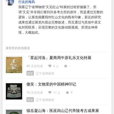
行走的海风
我看辽宁省博物馆“又见红山”特展的过程舒服极了。所
谓“又见”并非我们看到许多考古所的原件，而是通过完整的
逻辑，让展览颠覆我对红山文化的既有印象，新近的研究
成果也通过展览向观众完整叙述，而且通过与其他中原文
化对照联系，呈现完整的文化脉动既视感。所谓女神再
现，大概如此。
展馆里的其他展览
「星起河洛」夏商周中原礼乐文化特展
85 天后结束
4 人
-
展览
辽宁省博物馆
微笑：文物里的中国精神印记
76 天后结束
11 人
5
展览
辽宁省博物馆
镇岳凝山海：医巫闾山辽代帝陵考古成果展