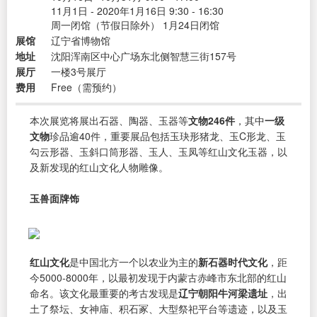
11月1日 - 2020年1月16日 9:30 - 16:30
周一闭馆（节假日除外） 1月24日闭馆
展馆
辽宁省博物馆
地址
沈阳浑南区中心广场东北侧智慧三街157号
展厅
一楼3号展厅
费用
Free（需预约）
本次展览将展出石器、陶器、玉器等
文物246件
，其中
一级
文物
珍品逾40件，重要展品包括玉玦形猪龙、玉C形龙、玉
勾云形器、玉斜口筒形器、玉人、玉凤等红山文化玉器，以
及新发现的红山文化人物雕像。
玉兽面牌饰
红山文化
是中国北方一个以农业为主的
新石器时代文化
，距
今5000-8000年，以最初发现于内蒙古赤峰市东北部的红山
命名。该文化最重要的考古发现是
辽宁朝阳牛河梁遗址
，出
土了祭坛、女神庙、积石冢、大型祭祀平台等遗迹，以及玉