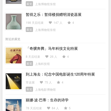
展览
上海博物馆东馆
暂得之乐：暂得楼捐赠明清瓷器展
198 天后结束
147 人
4
展览
上海博物馆东馆
附近的展览
「奇骥奔腾」马年科技文化特展
8 天后结束
26 人
4
展览
上海科技馆
到上海去：纪念中国电影诞生120周年特展
常设展
75 人
4
展览
上海电影博物馆
丽娜·波·巴蒂：生存的诗学
78 天后结束
84 人
5