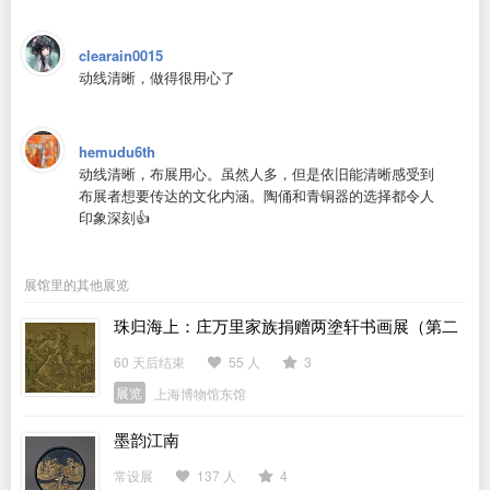
clearain0015
动线清晰，做得很用心了
hemudu6th
动线清晰，布展用心。虽然人多，但是依旧能清晰感受到
布展者想要传达的文化内涵。陶俑和青铜器的选择都令人
印象深刻👍
展馆里的其他展览
珠归海上：庄万里家族捐赠两塗轩书画展（第二
期）
60 天后结束
55 人
3
展览
上海博物馆东馆
墨韵江南
常设展
137 人
4