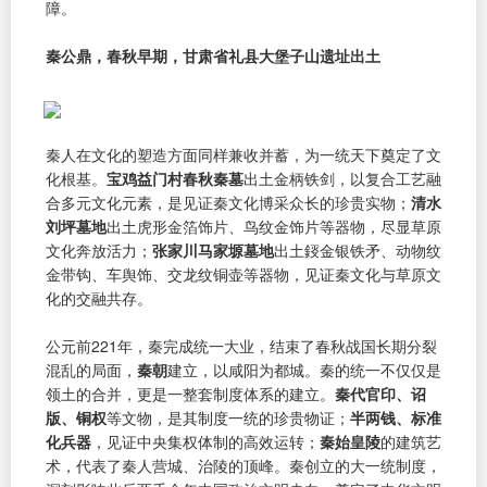
障。
秦公鼎，春秋早期，甘肃省礼县大堡子山遗址出土
秦人在文化的塑造方面同样兼收并蓄，为一统天下奠定了文
化根基。
宝鸡益门村春秋秦墓
出土金柄铁剑，以复合工艺融
合多元文化元素，是见证秦文化博采众长的珍贵实物；
清水
刘坪墓地
出土虎形金箔饰片、鸟纹金饰片等器物，尽显草原
文化奔放活力；
张家川马家塬墓地
出土鋄金银铁矛、动物纹
金带钩、车舆饰、交龙纹铜壶等器物，见证秦文化与草原文
化的交融共存。
公元前221年，秦完成统一大业，结束了春秋战国长期分裂
混乱的局面，
秦朝
建立，以咸阳为都城。秦的统一不仅仅是
领土的合并，更是一整套制度体系的建立。
秦代官印、诏
版、铜权
等文物，是其制度一统的珍贵物证；
半两钱、标准
化兵器
，见证中央集权体制的高效运转；
秦始皇陵
的建筑艺
术，代表了秦人营城、治陵的顶峰。秦创立的大一统制度，