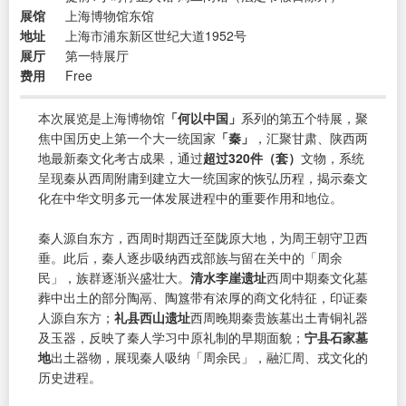
展馆
上海博物馆东馆
地址
上海市浦东新区世纪大道1952号
展厅
第一特展厅
费用
Free
本次展览是上海博物馆
「何以中国」
系列的第五个特展，聚
焦中国历史上第一个大一统国家
「秦」
，汇聚甘肃、陕西两
地最新秦文化考古成果，通过
超过320件（套）
文物，系统
呈现秦从西周附庸到建立大一统国家的恢弘历程，揭示秦文
化在中华文明多元一体发展进程中的重要作用和地位。
秦人源自东方，西周时期西迁至陇原大地，为周王朝守卫西
垂。此后，秦人逐步吸纳西戎部族与留在关中的「周余
民」，族群逐渐兴盛壮大。
清水李崖遗址
西周中期秦文化墓
葬中出土的部分陶鬲、陶簋带有浓厚的商文化特征，印证秦
人源自东方；
礼县西山遗址
西周晚期秦贵族墓出土青铜礼器
及玉器，反映了秦人学习中原礼制的早期面貌；
宁县石家墓
地
出土器物，展现秦人吸纳「周余民」，融汇周、戎文化的
历史进程。