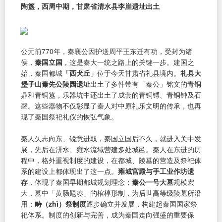
陶簋，西周中期，甘肃省清水县李崖遗址出土
公元前770年，秦襄公因护送周平王东迁有功，受封为诸
侯，
秦国立国
，这是秦大一统之路上的关键一步。建国之
始，秦国都城
「西犬丘」
位于今天甘肃省礼县境内。
礼县大
堡子山秦先公陵园遗址
出土了多件带有「秦公」铭文的青铜
鼎和青铜簋，乐器坑中还出土了成套的青铜镈、青铜钟及石
磬。这些器物不仅彰显了秦人对中原礼乐文明的传承，也再
现了秦国祭祀礼仪的恢弘气象。
秦人矢志向东、锐意进取，秦国立国后不久，就进入关中发
展，先后在汧水、雍水流域营建多处城邑。秦人在东进的历
程中，格外重视制度的建设，在都城、陵墓的营造及祭祀体
系的建设上都体现出了这一点。
雍城宫殿与手工业作坊遗
存
，体现了秦国早期都城规划理念；
秦公一号大墓
规模宏
大，墓中「黄肠题凑」的棺椁形制，为后世高等级陵墓所沿
用；
畤（zhì）祭制度
逐步确立并发展，构建起秦国国家祭
祀体系。制度的创新与完善，成为秦国走向强盛的重要保