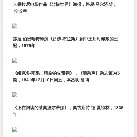
卡佩拉尼电影作品《悲惨世界》海报，路易·马尔济斯，
1912年
莎拉·伯恩哈特饰演《吕伊·布拉斯》剧中王后时佩戴的王
冠，1879年
《维克多·雨果，嘈杂的先贤祠》，《嘈杂声》杂志第345
期，1841年12月10日周五，本杰明·鲁博
《正在阅读的莱奥波尔蒂娜》，奥古斯特·德·夏特林，1835
年