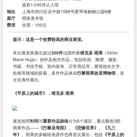
提前1小时停止入馆
地址
上海市闵行区吴中路1588号爱琴海购物公园8楼
展厅
明珠美术馆
费用
全票：100元
提示：这是一个收费较高的商业展览。
本次展览将展出超过
200件
法国作家
维克多·雨果
（Victor
Marie Hugo）创作及相关作品，包括绘画、雕塑、摄影、
书籍、书信手稿、室内装饰、日常用品等，展现他在文学、
绘画等领域的探索，多件作品来自
巴黎雨果故居博物馆
，首
次在海外展出。
《平原上的城市》，维克多·雨果
展览按照
时间
与
重要作品脉络
分为5个展区，重点聚焦3部
雨果作品——
《巴黎圣母院》、《悲惨世界》、《九三
年》
。雨果的多幅绘画原作也将首次展出，包括
《平原上的