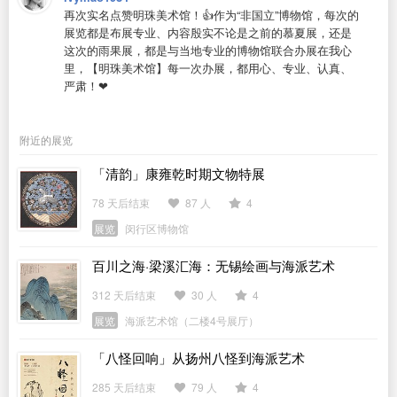
再次实名点赞明珠美术馆！👍作为“非国立”博物馆，每次的
展览都是布展专业、内容殷实不论是之前的慕夏展，还是
这次的雨果展，都是与当地专业的博物馆联合办展在我心
里，【明珠美术馆】每一次办展，都用心、专业、认真、
严肃！❤️
附近的展览
「清韵」康雍乾时期文物特展
78 天后结束
87 人
4
展览
闵行区博物馆
百川之海·梁溪汇海：无锡绘画与海派艺术
312 天后结束
30 人
4
展览
海派艺术馆（二楼4号展厅）
「八怪回响」从扬州八怪到海派艺术
285 天后结束
79 人
4