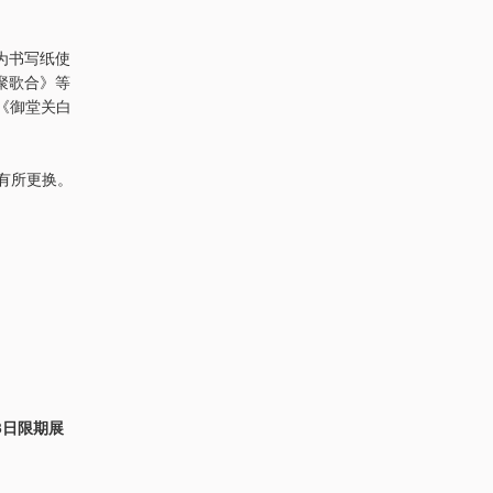
为书写纸使
聚歌合》等
《御堂关白
品有所更换。
3日限期展