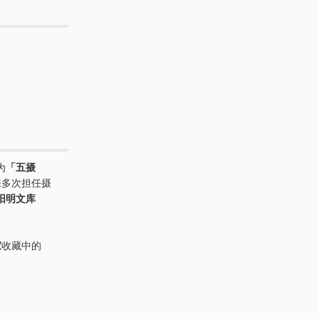
为
「五摄
来多次担任摄
阳明文库
家
收藏中的