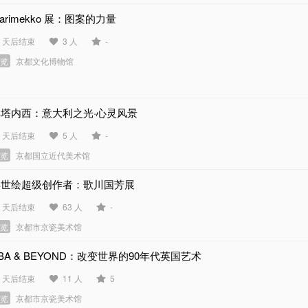
arimekko 展：图案的力量
1 天后结束
3 人
-
展览
京都文化博物馆
丰塔内西：意大利之光·心灵风景
9 天后结束
5 人
-
展览
京都国立近代美术馆
浮世绘超级创作者：歌川国芳展
8 天后结束
63 人
-
展览
京都市京瓷美术馆
BA & BEYOND：改变世界的90年代英国艺术
1 天后结束
11 人
5
展览
京都市京瓷美术馆