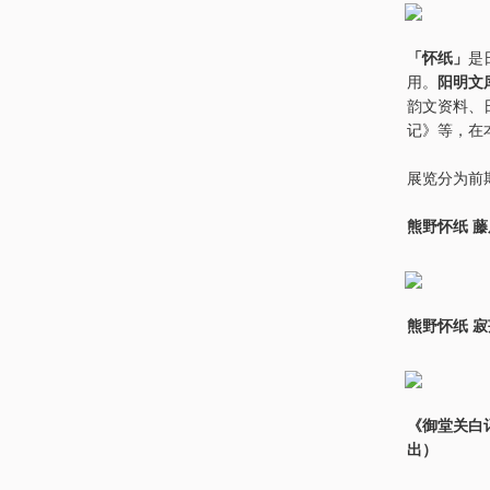
「怀纸」
是
用。
阳明文
韵文资料、
记》等，在
展览分为前期
熊野怀纸 藤
熊野怀纸 寂
《御堂关白
出）