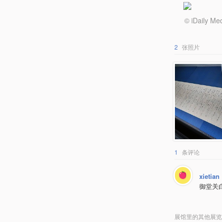
© iDail
2
张照片
1
条评论
xietian
御堂关
展馆里的其他展览