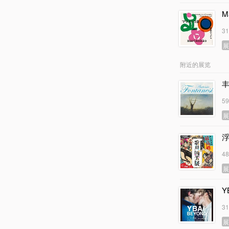
M
3
附近的展览
5
4
Y
3