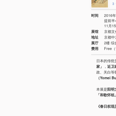
3
时间
2016年
提前半
11月
展馆
京都文
地址
京都中
展厅
2楼 
费用
Fre
日本的传统
家」
，
近卫家
政、关白等
（Yomei B
本展是
阳明
「和歌怀纸
《春日权现