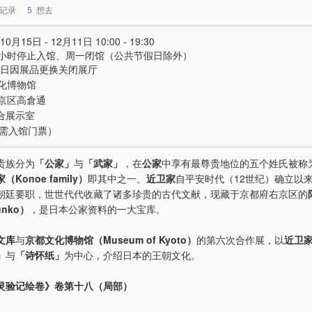
记录
5
想去
10月15日 - 12月11日 10:00 - 19:30
小时停止入馆、周一闭馆（公共节假日除外）
15日因展品更换关闭展厅
化博物馆
京区高倉通
综合展示室
e（需入馆门票）
贵族分为
「公家」
与
「武家」
，在
公家
中享有最尊贵地位的五个姓氏被称
（Konoe family）
即其中之一。
近卫家
自平安时代（12世纪）确立以
朝廷要职，世世代代收藏了诸多珍贵的古代文献，现藏于京都府右京区的
unko）
，是日本公家资料的一大宝库。
文库
与
京都文化博物馆（Museum of Kyoto）
的第六次合作展，以
近卫
」
与
「诗怀纸」
为中心，介绍日本的王朝文化。
灵验记绘卷》卷第十八（局部）