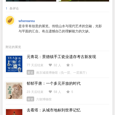
1
条评论
whereareu
是非常有创意的展览。传统山水与现代艺术的交融，光影
与平面的汇合。有点遗憾自己的理解能力的欠缺。
附近的展览
元青花：景德镇手工瓷业遗存考古新发现
77 天后结束
32 人
5
展览
南京城墙博物馆（负一层、一层展厅）
郁郁乎唐：一个多元开放的时代
23 天后结束
58 人
5
展览
六朝博物馆
去看塔：从城市地标到世界记忆