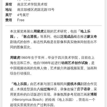
展馆
南京艺术学院美术馆
地址
南京鼓楼区虎踞北路15号
展厅
4号展厅
费用
Free
本次展览将展出
周啸虎
近期的艺术研究，包括
「地上乐
园」、「散点透视」
等系列。他以
泛现成品
概念推进
蒙太奇
剧场式的创作，标志性风格是在影像和真实物体间创造出不
同的图像层次。
周啸虎
1960年生于常州，毕业于四川美术学院，目前在上
海生活和工作。他自1998年起进行
动画艺术创作试验
，是
中国视频动画的先锋人物，艺术媒介跨越视频装置、油画和
综合行动项目。
「地上乐园」
由艺术家与浙江泰顺民间
提线木偶
剧团合作完
成，木偶造型源自
八仙过海
神话，录像改编了
庄子语录
，采
用更质朴的白话版进行呈现。录像氛围参考尼德兰画家
博斯
（Hieronymus Bosch）的绘画《地上乐园》，营造出一个
超现实景观里的生产过剩乐园。