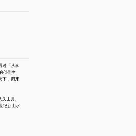
通过「从学
的创作生
天下，
归来
从
关山月
、
0世纪新山水