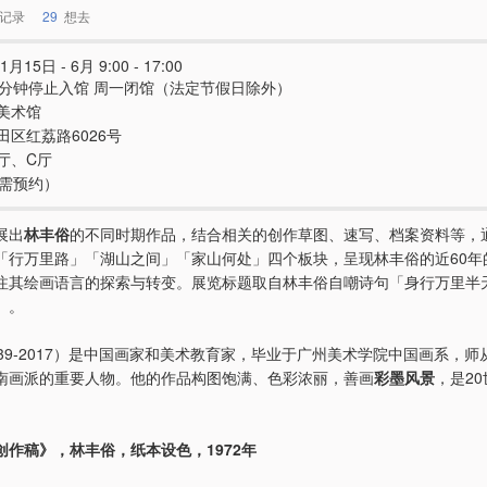
记录
29
想去
月15日 - 6月 9:00 - 17:00
0分钟停止入馆 周一闭馆（法定节假日除外）
美术馆
田区红荔路6026号
厅、C厅
（需预约）
展出
林丰俗
的不同时期作品，结合相关的创作草图、速写、档案资料等，
「行万里路」「湖山之间」「家山何处」四个板块，呈现林丰俗的近60年
注其绘画语言的探索与转变。展览标题取自林丰俗自嘲诗句「身行万里半
」。
39-2017）是中国画家和美术教育家，毕业于广州美术学院中国画系，师
南画派的重要人物。他的作品构图饱满、色彩浓丽，善画
彩墨风景
，是2
创作稿》，林丰俗，纸本设色，1972年