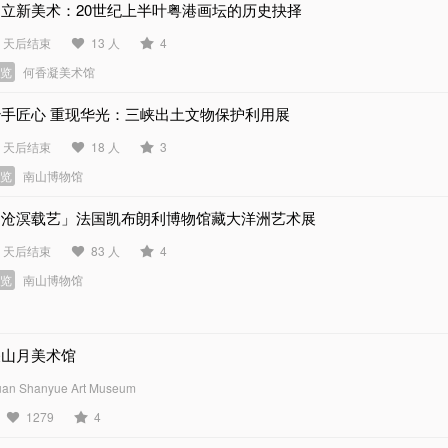
建立新美术：20世纪上半叶粤港画坛的历史抉择
0 天后结束
13 人
4
展览
何香凝美术馆
妙手匠心 重现华光：三峡出土文物保护利用展
9 天后结束
18 人
3
展览
南山博物馆
「沧溟载艺」法国凯布朗利博物馆藏大洋洲艺术展
1 天后结束
83 人
4
展览
南山博物馆
关山月美术馆
an Shanyue Art Museum
1279
4