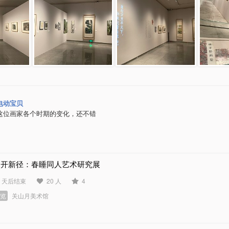
电动宝贝
这位画家各个时期的变化，还不错
别开新径：春睡同人艺术研究展
3 天后结束
20 人
4
展览
关山月美术馆