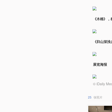
《木棉》，
《归山深浅
展览海报
© iDail
25
张照片