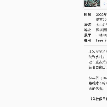
9
时间
2022年1
提前3
展馆
关山月
地址
深圳福
展厅
一楼中
费用
Free
本次展览将
院到乡村」
涯，重点关
还看自家山
林丰俗（19
黎雄才
等岭
画的代表。
《公社假日