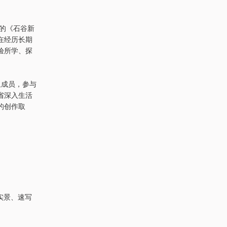
年的《石谷新
在经历长期
验所学、探
组成员，参与
省深入生活
的创作取
过实景、速写