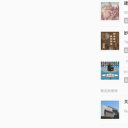
3
7
6
附近的展馆
Gu