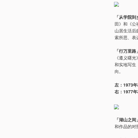
「从学院到
田》和《公
山居生活后
索所思、表
「行万里路
《遵义曙光
和实地写生
向。
左：197
右：1977
「湖山之间
和作品的对