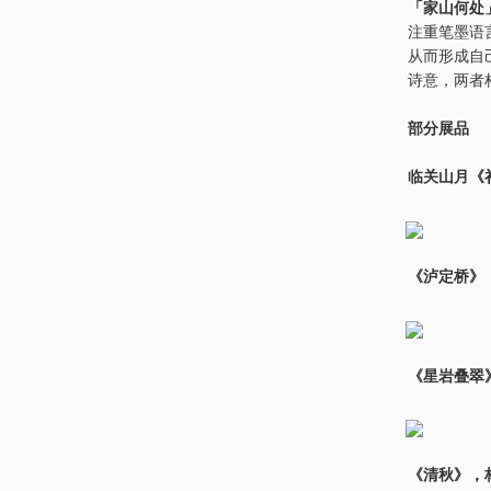
「家山何处
注重笔墨语
从而形成自
诗意，两者
部分展品
临关山月《
《泸定桥》
《星岩叠翠
《清秋》，