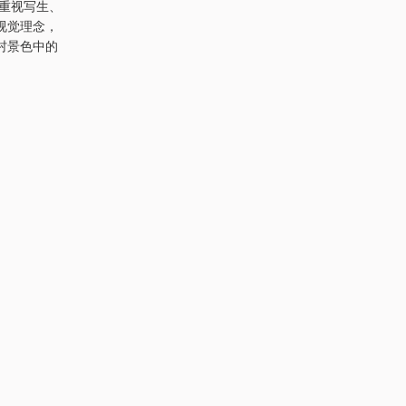
有重视写生、
视觉理念，
村景色中的