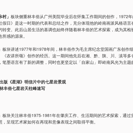
乡村」
板块侧重林丰俗从广州美院毕业后在怀集工作期间的创作，1972
社假日》是这一时期的代表和总结之作，充分体现他的岭南画派风格语言
的转变。此后山居生活的基调也始终伴随着林丰俗的艺术探索，成为其检
达所感的源泉。
」
板块讲述1977年和1978年间，林丰俗作为毛主席纪念堂国画广东创作
》《农讲所颂》创作的经历。这一期间他先后在湘、黔、陕、川、滇等多
，笔墨语言有了新的调整，同时也更坚定以「自家山」即岭南风光为主题
3年出版《星湖》明信片中的七星岩景观
年林丰俗七星岩天柱峰速写
」
板块关注林丰俗1975-1981年在肇庆工作、生活期间的艺术探索，通
照，呈现艺术家如何在再现和意像表现之间取得平衡。