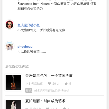
Fashioned from Nature 空间略显逼仄 内容略显单调 还是
稍稍有点失望的😶
鱼儿是只萌小鱼
不太懂服饰史，所以感觉有点无聊
phoebeuu
可以说比较失望……
展馆里的其他展览
音乐是黑色的：一个英国故事
148 天后结束
20 人
5
展览
维多利亚和阿尔伯特博物馆
夏帕瑞丽：时尚成为艺术
85 天后结束
87 人
5