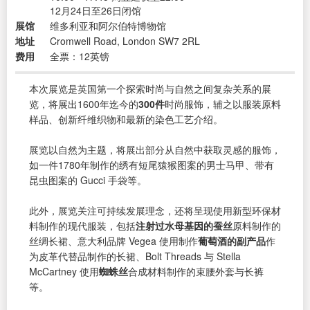
12月24日至26日闭馆
展馆
维多利亚和阿尔伯特博物馆
地址
Cromwell Road, London SW7 2RL
费用
全票：12英镑
本次展览是英国第一个探索时尚与自然之间复杂关系的展
览，将展出1600年迄今的
300件
时尚服饰，辅之以服装原料
样品、创新纤维织物和最新的染色工艺介绍。
展览以自然为主题，将展出部分从自然中获取灵感的服饰，
如一件1780年制作的绣有短尾猿猴图案的男士马甲、带有
昆虫图案的 Gucci 手袋等。
此外，展览关注可持续发展理念，还将呈现使用新型环保材
料制作的现代服装，包括
注射过水母基因的蚕丝
原料制作的
丝绸长裙、意大利品牌 Vegea 使用制作
葡萄酒的副产品
作
为皮革代替品制作的长裙、Bolt Threads 与 Stella
McCartney 使用
蜘蛛丝
合成材料制作的束腰外套与长裤
等。