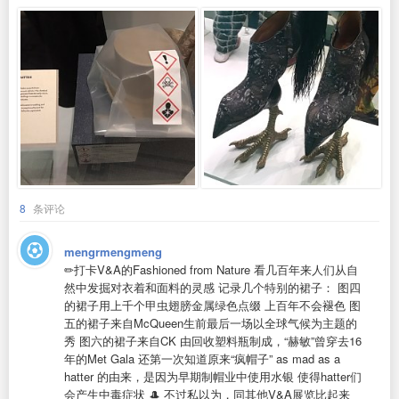
8
条评论
mengrmengmeng
✏️打卡V&A的Fashioned from Nature 看几百年来人们从自
然中发掘对衣着和面料的灵感 记录几个特别的裙子： 图四
的裙子用上千个甲虫翅膀金属绿色点缀 上百年不会褪色 图
五的裙子来自McQueen生前最后一场以全球气候为主题的
秀 图六的裙子来自CK 由回收塑料瓶制成，“赫敏”曾穿去16
年的Met Gala 还第一次知道原来“疯帽子” as mad as a
hatter 的由来，是因为早期制帽业中使用水银 使得hatter们
会产生中毒症状 🎩 不过私以为，同其他V&A展览比起来