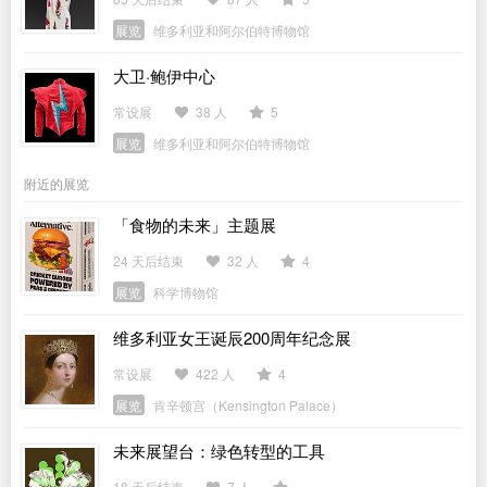
展览
维多利亚和阿尔伯特博物馆
大卫·鲍伊中心
常设展
38 人
5
展览
维多利亚和阿尔伯特博物馆
附近的展览
「食物的未来」主题展
24 天后结束
32 人
4
展览
科学博物馆
维多利亚女王诞辰200周年纪念展
常设展
422 人
4
展览
肯辛顿宫（Kensington Palace）
未来展望台：绿色转型的工具
18 天后结束
7 人
-