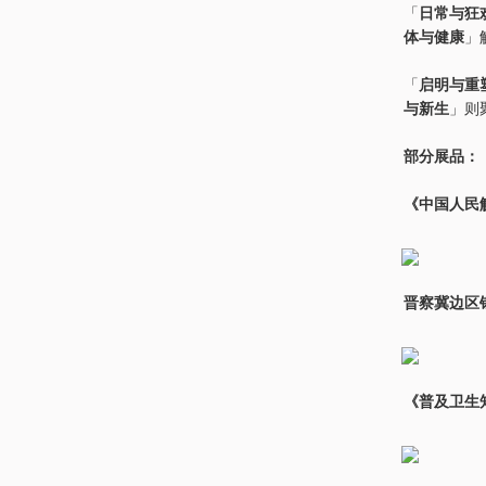
「
日常与狂
体与健康
」
「
启明与重
与新生
」则
部分展品：
《中国人民
晋察冀边区银
《普及卫生知