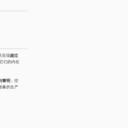
共呈现
超过
它们的内在
与黎明
」挖
形象的生产