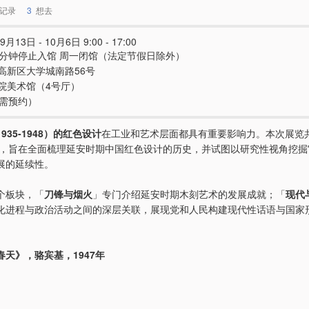
记录
3
想去
9月13日 - 10月6日 9:00 - 17:00
0分钟停止入馆 周一闭馆（法定节假日除外）
高新区大学城南路56号
院美术馆（4号厅）
（需预约）
935-1948）的红色设计
在工业和艺术层面都具有重要影响力。本次展览
，旨在全面梳理延安时期中国红色设计的历史，并试图以研究性视角挖掘
展的延续性。
个板块，「
刀锋与烟火
」专门介绍延安时期木刻艺术的发展成就；「
现代
化进程与政治活动之间的深层关联，展现党和人民构建现代性话语与国家
天》，骆宾基，1947年