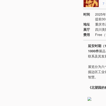
7
时间
2025年
提前3
地址
重庆市
展厅
四川美
费用
Free
延安时期（1
1000件
展品
联系及其发
展览分为六
掘边区工业
智慧。
《北望园的春