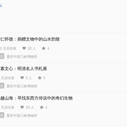
山
景仁怀德：捐赠文物中的山水韵致
62 天后结束
32 人
4
展览
重庆中国三峡博物馆
尺素文心：明清名人书札展
4 天后结束
5 人
5
展览
重庆中国三峡博物馆
跨越山海：寻找东西方传说中的奇幻生物
1 天后结束
33 人
4
展览
重庆中国三峡博物馆