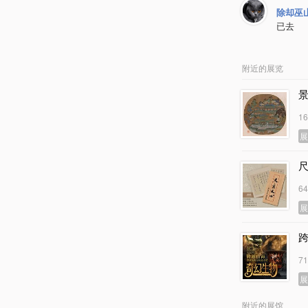
除却巫
已去
附近的展览
1
6
7
附近的展馆