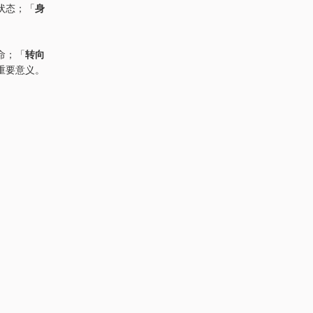
状态；「
身
。
命；「
转向
重要意义。