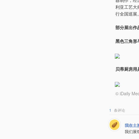
利亚工艺大师
行全国巡展
部分展出作
黑色三角形与
贝蒂厨房用具，
© iDail
1
条评论
我在土
我们展