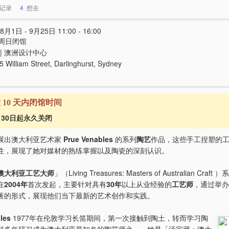
记录
4
想去
8月1日 - 9月25日 11:00 - 16:00
周日闭馆
| 澳洲设计中心
 William Street, Darlinghurst, Sydney
意 10 天内闭馆时间
6月30日起永久关闭
展出澳大利亚艺术家
Prue Venables
的系列
陶艺
作品，这些手工捏塑的
性，展现了她对媒材的熟练掌握以及陶瓷的深刻认识。
澳大利亚工艺大师
」（Living Treasures: Masters of Australian Cra
在
2004年
首次发起，主要针对具有
30年
以上从业经验的
工艺师
，通过举办
著的形式，展现他们当下最新的艺术创作和实践。
les
1977年在伦敦学习长笛期间，第一次接触到陶土，转而学习陶
过多年研习成为澳大利亚最知名的陶艺师之一。她是「活宝藏：澳大