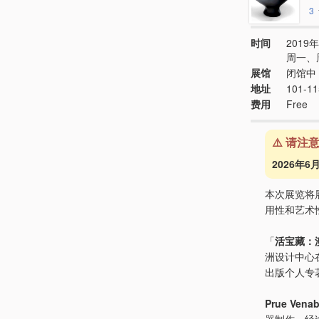
3
时间
2019年
周一、
展馆
闭馆中 
地址
101-115
费用
Free
⚠️ 请注
2026年
本次展览将
用性和艺术
「
活宝藏：
洲设计中心
出版个人专
Prue Venab
器制作，经