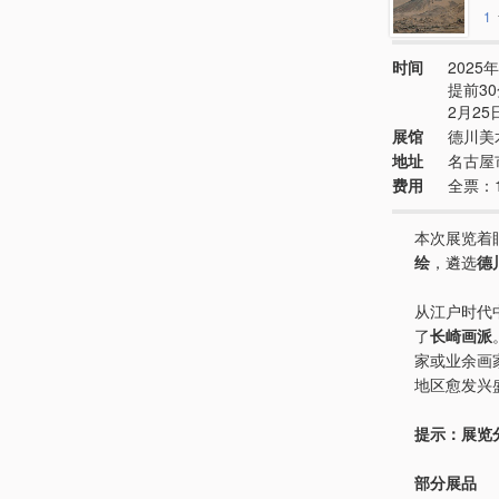
1
时间
2025年
提前3
2月25
展馆
德川美
地址
名古屋
费用
全票：1
本次展览着
绘
，遴选
德
从江户时代
了
长崎画派
家或业余画
地区愈发兴
提示：展览分
部分展品