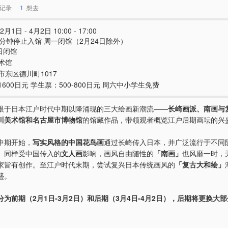
记录
1
想去
2月1日 - 4月2日 10:00 - 17:00
0分钟停止入馆 周一闭馆（2月24日除外）
日闭馆
术馆
市东区德川町1017
600日元 学生票：500-800日元 周六中小学生免费
眼于日本江户时代中期以降涌现的三大绘画新潮流——
长崎画派、南画与
川美术馆和名古屋市博物馆
的馆藏作品，带领观者概览江户后期画坛的兴
中期开始，
写实风格的中国花鸟画
通过长崎传入日本，并广泛流行于不同
。同样受中国传入的
文人画
影响，画风自由随性的
「南画」
也风靡一时，
家皆有创作。至江户时代末期，尝试复兴日本传统画风的
「复古大和绘」
盛。
为前期（2月1日-3月2日）和后期（3月4日-4月2日），后期将更换大