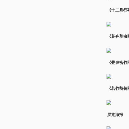
《十二月行
《花卉草虫
《叠泉密竹
《若竹鹡鸰
展览海报