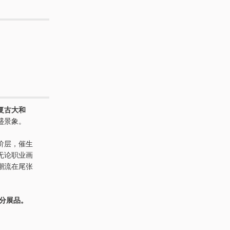
复古大和
盛景象。
阶层，催生
无论职业画
潮流在尾张
部分展品。