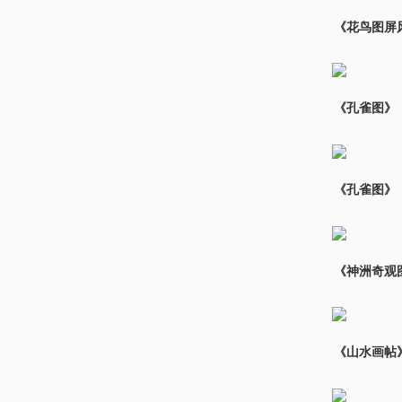
《花鸟图屏风
《孔雀图》
《孔雀图》
《神洲奇观
《山水画帖》