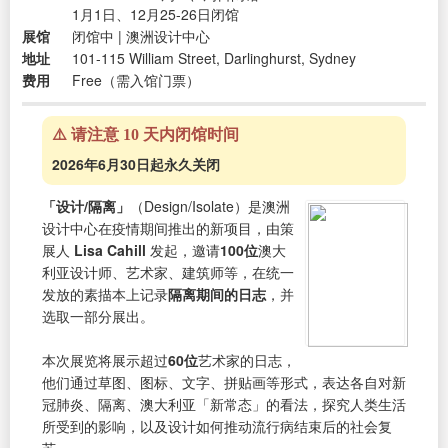
1月1日、12月25-26日闭馆
展馆
闭馆中 | 澳洲设计中心
地址
101-115 William Street, Darlinghurst, Sydney
费用
Free（需入馆门票）
⚠️ 请注意 10 天内闭馆时间
2026年6月30日起永久关闭
「设计/隔离」
（Design/Isolate）是澳洲
设计中心在疫情期间推出的新项目，由策
展人
Lisa Cahill
发起，邀请
100位
澳大
利亚设计师、艺术家、建筑师等，在统一
发放的素描本上记录
隔离期间的日志
，并
选取一部分展出。
本次展览将展示超过
60位
艺术家的日志，
他们通过草图、图标、文字、拼贴画等形式，表达各自对新
冠肺炎、隔离、澳大利亚「新常态」的看法，探究人类生活
所受到的影响，以及设计如何推动流行病结束后的社会复