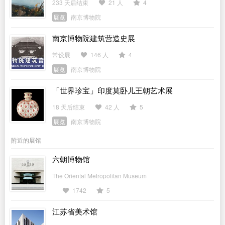
233 天后结束
21 人
4
展览
南京博物院
南京博物院建筑营造史展
常设展
146 人
4
展览
南京博物院
「世界珍宝」印度莫卧儿王朝艺术展
18 天后结束
42 人
5
展览
南京博物院
附近的展馆
六朝博物馆
The Oriental Metropolitan Museum
1742
5
江苏省美术馆