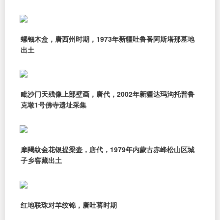
螺钿木盒，唐西州时期，1973年新疆吐鲁番阿斯塔那墓地
出土
毗沙门天残像上部壁画，唐代，2002年新疆达玛沟托普鲁
克墩1号佛寺遗址采集
摩羯纹金花银提梁壶，唐代，1979年内蒙古赤峰松山区城
子乡窖藏出土
红地联珠对羊纹锦，唐吐蕃时期