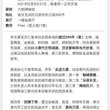
6月18日至8月31日，每逢周一正常开放
展馆
六朝博物馆
地址
南京玄武区汉府街长江路302号
展厅
一楼临展厅
费用
Free（需入馆门票）
本次展览共汇集来自全国各地的
超过250件（套）
文物，涵
盖陶瓷、金银器、纺织物、钱币、碑刻拓片等，结合最新研
究成果，全面解读
唐代文明成就、历史影响和当代价值
。亮
点展品包括彩绘黑人舞俑、唐三彩茶具、摩羯纹金花银提梁
壶等。
展览由七个篇章组成。序章「
走进大唐
」综述唐代先进的行
政制度，以及高效治理所取得的成果；第一章「
都城营建
」
聚焦唐朝都城长安的城市建设与规划；第二章
「乐居长安」
介绍长安人民丰富多彩的日常生活；第三章「
海纳百川
」呈
现儒释道三教与外来宗教并存的思想体系。
第四章「
技臻于美
」通过金银器、瓷器、织锦等文物，展示
唐代手工技艺的高超水平；第五章「
唐风万里
」再现丝绸之