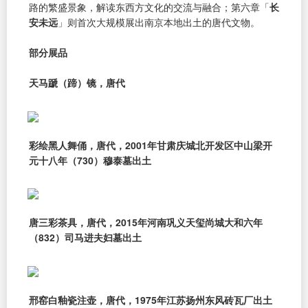
路的繁盛景象，解读东西方文化的交流与融合；第六章「
长
安未远
」则首次大规模展出南京本地出土的唐代文物。
部分展品
天马蹏（蹄）镜，唐代
彩绘黑人舞俑，唐代，2001年甘肃庆城北开发区中山梁开
元十八年（730）穆泰墓出土
唐三彩茶具，唐代，2015年河南巩义天玺尚城大和六年
（832）司马进夫妇墓出土
邢窑白釉瓷注壶，唐代，1975年江苏扬州东风砖瓦厂出土