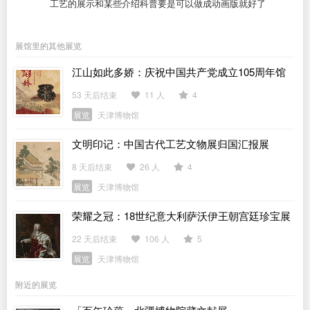
工艺的展示和某些介绍科普要是可以做成动画版就好了
展馆里的其他展览
江山如此多娇：庆祝中国共产党成立105周年馆
藏书画特展
53 天后结束
11 人
4
展览
天津博物馆
文明印记：中国古代工艺文物展归国汇报展
8 天后结束
26 人
4
展览
天津博物馆
荣耀之冠：18世纪意大利萨沃伊王朝宫廷珍宝展
22 天后结束
106 人
5
展览
天津博物馆
附近的展览