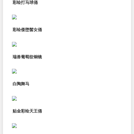
彩绘打马球俑
彩绘倭堕髻女俑
瑞兽葡萄纹铜镜
白陶舞马
贴金彩绘天王俑