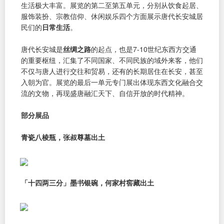
生活极大丰富。展览的第二至第五单元，分别从饮食起居、
服饰装扮、宗教信仰、休闲娱乐四个方面展示唐代长安城居
民们的
日常生活
。
唐代长安城是
丝绸之路
的起点，也是7-10世纪东西方交通
的重要枢纽，汇集了不同国家、不同民族的域外来客，他们
不仅与唐人进行交往和贸易，还有的长期居住在长安，甚至
入朝为官。展览的最后一单元专门展出体现东西文化融合交
流的文物，再现盛唐融汇天下、自信开放的时代精神。
部分展品
青瓷八棱瓶，张叔尊墓出土
「十四两三分」墨书银碗，何家村窖藏出土