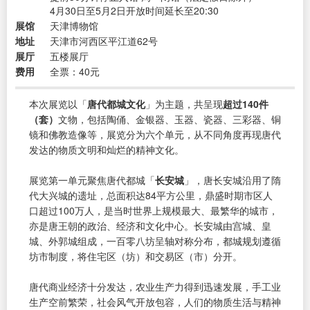
4月30日至5月2日开放时间延长至20:30
展馆
天津博物馆
地址
天津市河西区平江道62号
展厅
五楼展厅
费用
全票：40元
本次展览以「
唐代都城文化
」为主题，共呈现
超过140件
（套）
文物，包括陶俑、金银器、玉器、瓷器、三彩器、铜
镜和佛教造像等，展览分为六个单元，从不同角度再现唐代
发达的物质文明和灿烂的精神文化。
展览第一单元聚焦唐代都城「
长安城
」，唐长安城沿用了隋
代大兴城的遗址，总面积达84平方公里，鼎盛时期市区人
口超过100万人，是当时世界上规模最大、最繁华的城市，
亦是唐王朝的政治、经济和文化中心。长安城由宫城、皇
城、外郭城组成，一百零八坊呈轴对称分布，都城规划遵循
坊市制度，将住宅区（坊）和交易区（市）分开。
唐代商业经济十分发达，农业生产力得到迅速发展，手工业
生产空前繁荣，社会风气开放包容，人们的物质生活与精神