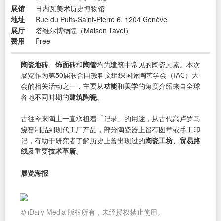
展馆
日内瓦美术历史博物馆
地址
Rue du Puits-Saint-Pierre 6, 1204 Genève
展厅
塔维尔博物院（Maison Tavel）
费用
Free
陶瓷地砖
、
饰面砖
和
陶管
均为建筑中常见的陶瓷元素。本次
展览作为第50届联合国教科文组织国际陶艺学会（IAC）大
会的相关活动之一，主要从
功能
和
美学
的角度介绍来自全球
各地不同时期的
建筑陶瓷
。
古往今来陶土一直承担着「记录」的用途，从古代高卢罗马
烧窑制品到现代工厂产品，部分陶瓷器上留有图章或手工印
记，有助于研究者了解历史上曾出现过的
陶瓷工坊
、
贸易路
线
及重要
技术革新
。
展览海报
© iDaily Media 版权所有，未经授权禁止使用。