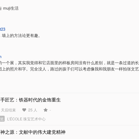
 muji生活
t23
，墙上的方法论更有趣。
n
的一个展，其实我觉得和它店面里的样板房间没有什么差别，就是一条过道的长
图上的照片和字。完全没人，路过的孩子们可以考虑像我和我朋友一样拍张文艺
金手匠艺：铁器时代的金饰重生
2 天后结束
25 人
-
展览
L’ÉCOLE 珠宝艺术中心
精神之源：文献中的伟大建党精神