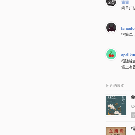
吉吉
简单广告
lancelo
很简单
aprilku
很随缘
墙上有
附近的展览
6