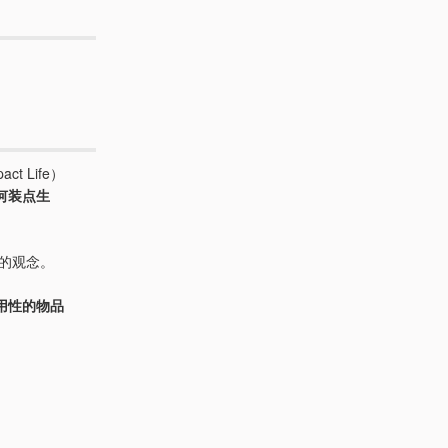
ct Life）
何装点生
持的观念。
用性的物品