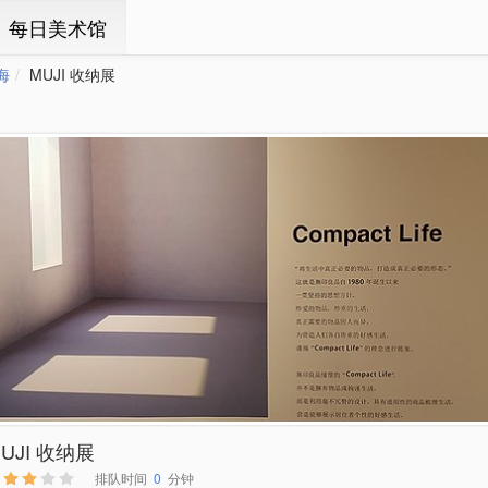
ㆍ每日美术馆
海
MUJI 收纳展
UJI 收纳展
排队时间
0
分钟