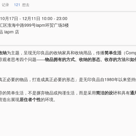
记录
121
想去
10月17日 - 12月11日 10:00 - 23:00
汇区淮海中路999号iapm环贸广场3楼
 iapm 店
收纳
为主题，呈现无印良品的收纳家具和收纳用品，传播
简单生活
（Compa
导观者思考四个问题——
物品拥有的方式、收纳的形态、收存的方法
和
如
真正必要的物品，打造成真正必要的形态」是无印良品自1980年以来坚
导的简单生活，不是摒弃物品或拘谨生活，而是采用
简洁的设计
和具有
通
营造出展现
居住者个性
的环境。