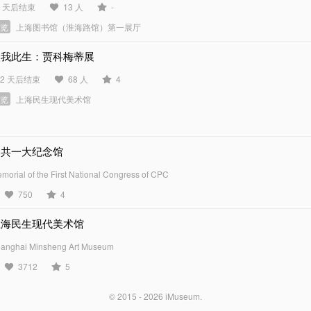
2 天后结束
13 人
-
展览
上海图书馆（淮海路馆）第一展厅
塑我此生：贾科梅蒂展
22 天后结束
68 人
4
展览
上海民生现代美术馆
中共一大纪念馆
morial of the First National Congress of CPC
750
4
上海民生现代美术馆
anghai Minsheng Art Museum
3712
5
© 2015 - 2026
iMuseum
.