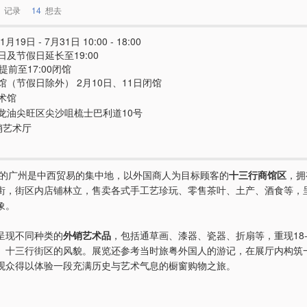
记录
14
想去
1月19日 - 7月31日 10:00 - 18:00
日及节假日延长至19:00
提前至17:00闭馆
馆（节假日除外） 2月10日、11日闭馆
术馆
龙油尖旺区尖沙咀梳士巴利道10号
销艺术厅
世纪的广州是中西贸易的集中地，以外国商人为目标顾客的
十三行商馆区
，拥
街，街区内店铺林立，售卖各式手工艺珍玩、零售茶叶、土产、酒食等，
象。
呈现不同种类的
外销艺术品
，包括通草画、漆器、瓷器、折扇等，重现18-
」十三行街区的风貌。展览还参考当时旅粤外国人的游记，在展厅内构筑
观众得以体验一段充满历史与艺术气息的橱窗购物之旅。