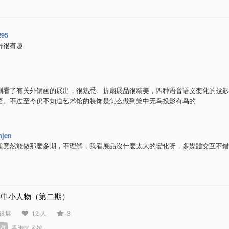
295
得很有趣
刚看了有关外销画的展出，很熟悉。折扇展品很精美，四种语音语义变化的投影
语。不过至今仍不知道艺术馆的装饰是怎么做到笼中无鸟投影有鸟的
njen
題竟然能做那麼多期，不理解，我看展品沒什麼太大的變化呀，多媒體交互不錯
画中小人物（第二期）
设展
12 人
3
展览
香港艺术馆