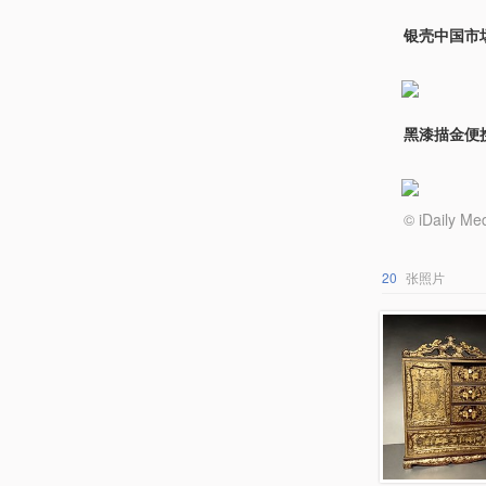
银壳中国市场成
黑漆描金便
© iDail
20
张照片