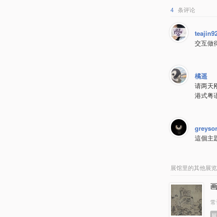
4
条评论
teajin9
交互做
橘遥
请两天
港式粤
greyso
這個主
展馆里的其他展览
常