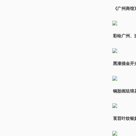
《广州商馆》
彩绘广州、
黑漆描金开
铜胎画珐琅
茛苕叶纹银奶