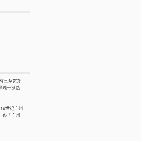
有三条贯穿
呈现一派热
19世纪广州
一条「广州