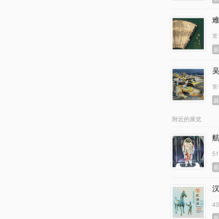
常
常
附近的展览
5
4