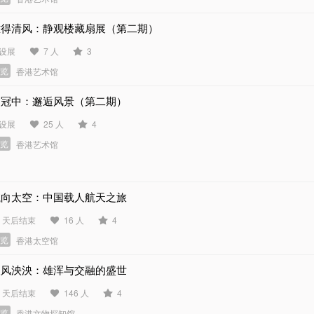
难得清风：静观楼藏扇展（第二期）
设展
7 人
3
展览
香港艺术馆
吴冠中：邂逅风景（第二期）
设展
25 人
4
展览
香港艺术馆
航向太空：中国载人航天之旅
1 天后结束
16 人
4
展览
香港太空馆
汉风泱泱：雄浑与交融的盛世
3 天后结束
146 人
4
展览
香港文物探知馆