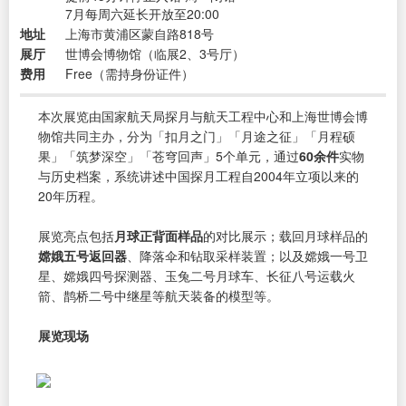
7月每周六延长开放至20:00
地址
上海市黄浦区蒙自路818号
展厅
世博会博物馆（临展2、3号厅）
费用
Free（需持身份证件）
本次展览由国家航天局探月与航天工程中心和上海世博会博
物馆共同主办，分为「扣月之门」「月途之征」「月程硕
果」「筑梦深空」「苍穹回声」5个单元，通过
60余件
实物
与历史档案，系统讲述中国探月工程自2004年立项以来的
20年历程。
展览亮点包括
月球正背面样品
的对比展示；载回月球样品的
嫦娥五号返回器
、降落伞和钻取采样装置；以及嫦娥一号卫
星、嫦娥四号探测器、玉兔二号月球车、长征八号运载火
箭、鹊桥二号中继星等航天装备的模型等。
展览现场