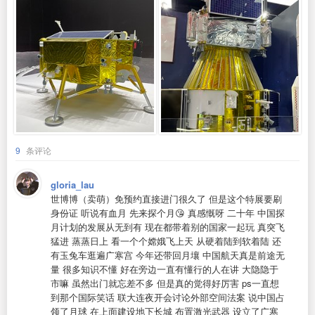
9
条评论
gloria_lau
世博博（卖萌）免预约直接进门很久了 但是这个特展要刷
身份证 听说有血月 先来探个月😘 真感慨呀 二十年 中国探
月计划的发展从无到有 现在都带着别的国家一起玩 真突飞
猛进 蒸蒸日上 看一个个嫦娥飞上天 从硬着陆到软着陆 还
有玉兔车逛遍广寒宫 今年还带回月壤 中国航天真是前途无
量 很多知识不懂 好在旁边一直有懂行的人在讲 大隐隐于
市嘛 虽然出门就忘差不多 但是真的觉得好厉害 ps一直想
到那个国际笑话 联大连夜开会讨论外部空间法案 说中国占
领了月球 在上面建设地下长城 布置激光武器 设立了广寒