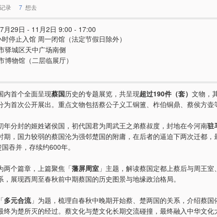
记录
7
想去
7月29日 - 11月2日 9:00 - 17:00
小时停止入馆 周一闭馆（法定节假日除外）
市驿城区天中广场南侧
市博物馆（二层临展厅）
国内首个全面呈现
蔡国
历史的专题展览，共呈现
超过190件（套）
文物，其
分为首次公开展出。重点文物包括蔡公子义工铜簠、柞伯铜鼎、蔡侯方壶
初年分封的姬姓诸侯国，初代国君为周武王之弟蔡叔度，封地在今河南
驻
时期，国力较弱的蔡国沦为强邻楚国的附庸，在后者的逼迫下两次迁都，
楚国吞并，存续约600年。
为两个篇章，上篇聚焦「
藩屏周室
」主题，解读蔡国定都上蔡后与周王室
系，展现西周至春秋前中期蔡国的历史图景与地缘政治格局。
「
多元合流
」为题，梳理自春秋中晚期开始蔡、楚两国的关系，介绍蔡国
最终为楚所灭的经过。蔡文化与楚文化长期交流碰撞，最终融入中华文化