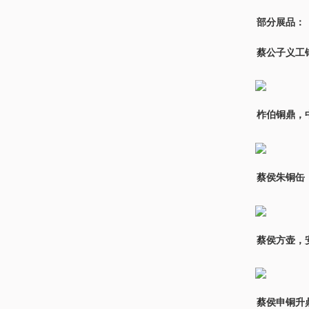
部分展品：
蔡公子义工
柞伯铜鼎，
蔡侯朱铜缶
蔡侯方壶，
蔡侯申铜升