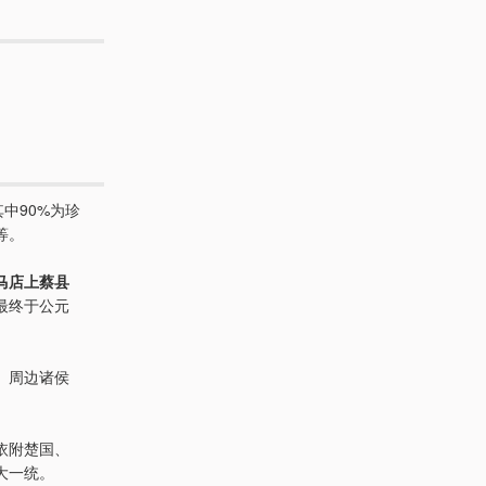
中90%为珍
等。
马店上蔡县
最终于公元
、周边诸侯
依附楚国、
大一统。