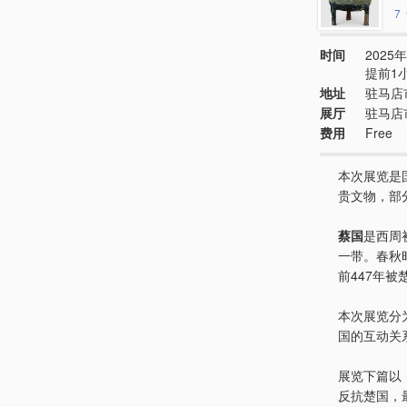
7
时间
2025年
提前1
地址
驻马店
展厅
驻马店
费用
Free
本次展览是
贵文物，部
蔡国
是西周
一带。春秋
前447年被
本次展览分
国的互动关
展览下篇以
反抗楚国，