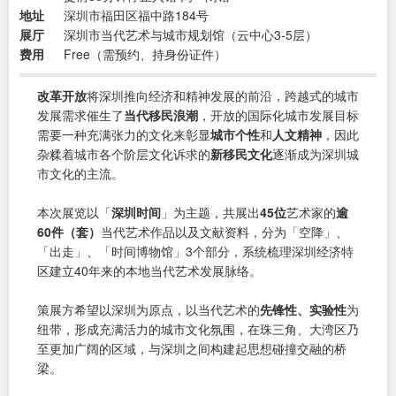
地址
深圳市福田区福中路184号
展厅
深圳市当代艺术与城市规划馆（云中心3-5层）
费用
Free（需预约、持身份证件）
改革开放
将深圳推向经济和精神发展的前沿，跨越式的城市
发展需求催生了
当代移民浪潮
，开放的国际化城市发展目标
需要一种充满张力的文化来彰显
城市个性
和
人文精神
，因此
杂糅着城市各个阶层文化诉求的
新移民文化
逐渐成为深圳城
市文化的主流。
本次展览以「
深圳时间
」为主题，共展出
45位
艺术家的
逾
60件（套）
当代艺术作品以及文献资料，分为「空降」、
「出走」、「时间博物馆」3个部分，系统梳理深圳经济特
区建立40年来的本地当代艺术发展脉络。
策展方希望以深圳为原点，以当代艺术的
先锋性、实验性
为
纽带，形成充满活力的城市文化氛围，在珠三角、大湾区乃
至更加广阔的区域，与深圳之间构建起思想碰撞交融的桥
梁。