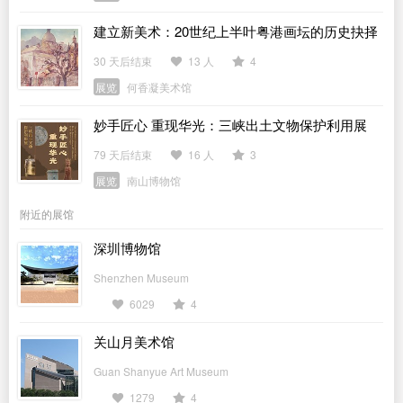
建立新美术：20世纪上半叶粤港画坛的历史抉择
30 天后结束
13 人
4
展览
何香凝美术馆
妙手匠心 重现华光：三峡出土文物保护利用展
79 天后结束
16 人
3
展览
南山博物馆
附近的展馆
深圳博物馆
Shenzhen Museum
6029
4
关山月美术馆
Guan Shanyue Art Museum
1279
4