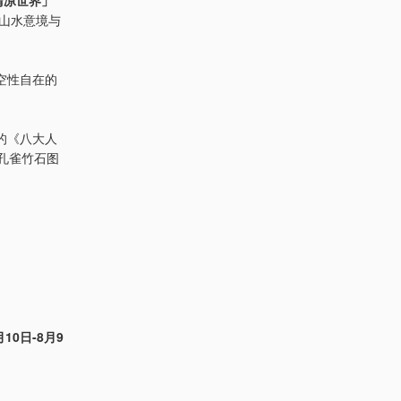
山水意境与
空性自在的
的《八大人
孔雀竹石图
0日-8月9