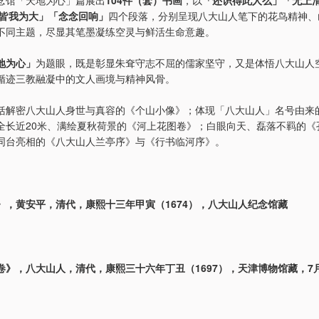
 皆我为大」「念念回响」
四个段落，分别呈现八大山人笔下的花鸟精神、
不同主题，尽显其笔墨凝练空灵与鲜活生命意趣。
地为心」
为题眼，既是彰显朱耷守志不屈的儒家坚守，又是体悟八大山人
循迹三教融凝中的文人画境与精神风骨。
括解密八大山人身世与真容的《个山小像》；体现「八大山人」名号由来
全长近20米、满绘夏秋荷景的《河上花图卷》；白眼向天、磊落不羁的《
同台亮相的《八大山人兰亭序》与《行书临河序》。
》，黄安平，清代，康熙十三年甲寅（1674），八大山人纪念馆藏
》，八大山人，清代，康熙三十六年丁丑（1697），天津博物馆藏，7月1