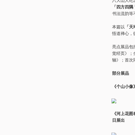
「四方四隅
书法流韵等
本篇以
「天
悟道禅心，
亮点展品包
觉经页》；
轴》；首次
部分展品
《个山小像
《河上花图卷
日展出