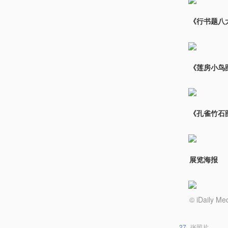
《行书题八
《莲房小鸟
《孔雀竹石
展览海报
© iDail
27
张照片