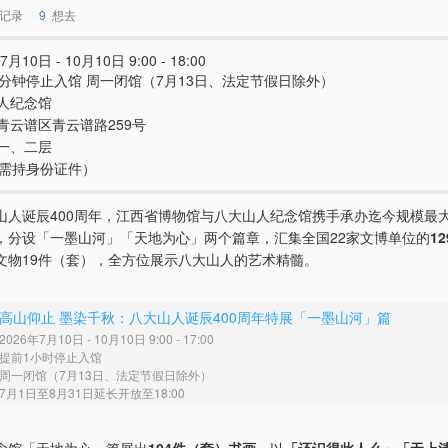
记录
9
想去
7月10日 - 10月10日 9:00 - 18:00
0分钟停止入馆 周一闭馆（7月13日、法定节假日除外）
人纪念馆
青云谱区青云谱路259号
一、二层
e（需持身份证件）
山人诞辰400周年，江西省博物馆与八大山人纪念馆携手承办迄今规模最
，分设「一墨山河」「天地为心」两个篇章，汇集全国22家文博单位的
1
文物19件（套），全方位展示八大山人的艺术精髓。
高山仰止 墨染千秋：八大山人诞辰400周年特展「一墨山河」篇
2026年7月10日 - 10月10日 9:00 - 17:00
提前1小时停止入馆
周一闭馆（7月13日、法定节假日除外）
7月1日至8月31日延长开放至18:00
念馆「天地为心」篇展出
104件（套）书画
，以
「还识得此人么」「无上