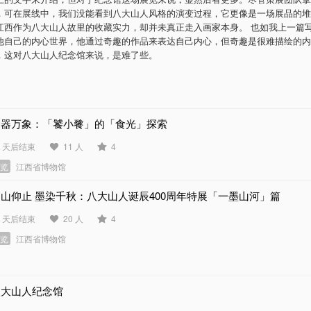
，可在展线中，我们没能看到八大山人风格的演变过程，它更像是一场展品的堆
江西作为八大山人故里的收藏实力，却并未真正走入画家本身。 也如我上一篇
他自己的内心世界，他通过奇趣的作品来表达自己内心，但奇趣是很难描绘的内
，这对八大山人纪念馆来说，是难了些。
食器万象：「饕小餮」的「食光」探索
0 天后结束
11 人
4
展览
江西省博物馆
山仰止 墨染千秋：八大山人诞辰400周年特展「一墨山河」篇
3 天后结束
20 人
4
展览
江西省博物馆
八大山人纪念馆