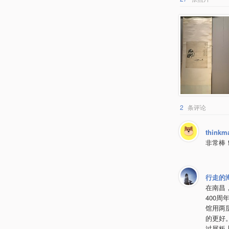
2
条评论
thinkm
非常棒
行走的
在南昌
400
馆用两
的更好
过展板