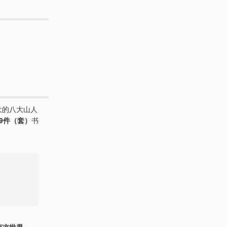
大的八大山人
29件（套）
书
清凉世界」