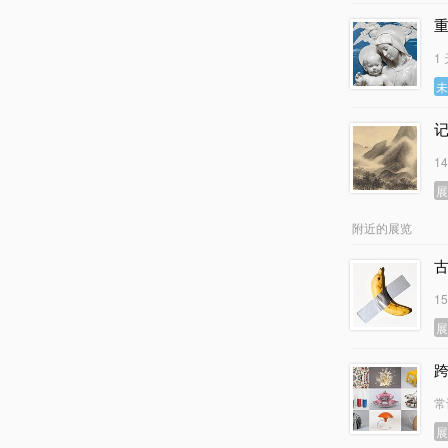
1
1
附近的展览
古
1
常