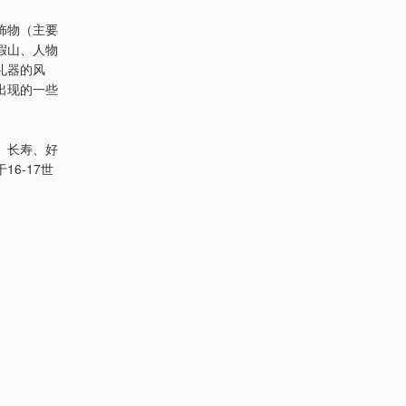
饰物（主要
假山、人物
礼器的风
出现的一些
、长寿、好
6-17世