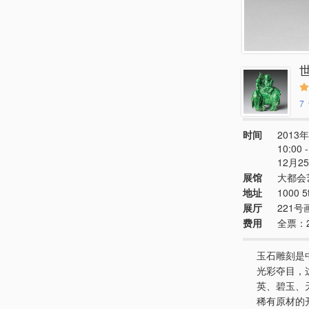
7
时间
2013年
10:00
12月2
展馆
大都会
地址
1000 5
展厅
221号
费用
全票：
玉石雕刻是
光彩夺目，
英、碧玉、
稀有原材的