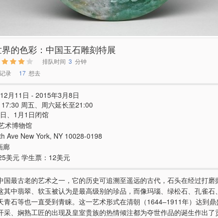
世界的色彩：中国玉石雕刻特展
排队时间
3
分钟
记录
17
想去
12月11日 - 2015年3月8日
 - 17:30 周五、周六延长至21:00
5日、1月1日闭馆
艺术博物馆
th Ave New York, NY 10028-0198
画廊
25美元 学生票：12美元
中国最古老的艺术之一，它的历史可追溯至遥远的古代，石头在经过打磨
这其中翡翠、软玉被认为是最高级别的珍品，而像玛瑙、绿松石、孔雀石
天青石等也一直受到青睐。这一艺术形式在清朝（1644–1911年）达到
开采、娴熟工匠的出现及皇室贵族的热情倾注都为夺世作品的诞生作出了