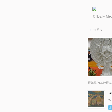
© iDail
13
张照片
展馆里的其他展览
设
7