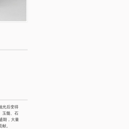
抛光后变得
、玉髓、石
鼎盛期，大量
贡献。