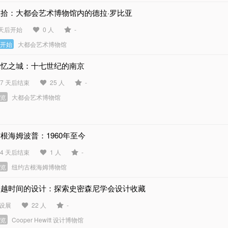
重拾：大都会艺术博物馆内的德拉·罗比亚
 天后开始
0 人
-
未开始
大都会艺术博物馆
记忆之城：十七世纪的南京
47 天后结束
25 人
-
展览
大都会艺术博物馆
根海姆波普：1960年至今
54 天后结束
1 人
-
展览
纽约古根海姆博物馆
跨越时间的设计：探索史密森尼学会设计收藏
设展
22 人
-
展览
Cooper Hewitt 设计博物馆