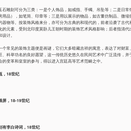
玉石雕刻可分为三类：一是个人饰品，如戒指、手镯、吊坠等；二是日常
房用品），如笔筒、印章等；三是用以展示的物品，如古董仿制品、微缩
的器物等。按装饰风格来分，亦可分为古典的和现代的，前者沿袭了古代
化的元素，受到北印度莫卧儿王朝时期的装饰艺术风格影响；后者指清代
和设计。
一个常见的装饰主题便是画谜，它们大多暗藏吉祥的寓意，表达了对财富
旺、科举功名的良好愿望，这一传统历史悠久在民间艺术中广泛流传，并于1
会的变革和皇室的参与，得以进入宫廷高等艺术范畴之中。
瓶，18世纪
屏，18-19世纪
刻有李白诗词，18世纪