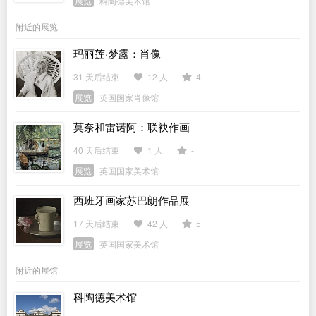
展览
科陶德美术馆
附近的展览
玛丽莲·梦露：肖像
31 天后结束
12 人
4
展览
英国国家肖像馆
莫奈和雷诺阿：联袂作画
40 天后结束
1 人
-
展览
英国国家美术馆
西班牙画家苏巴朗作品展
17 天后结束
42 人
5
展览
英国国家美术馆
附近的展馆
科陶德美术馆