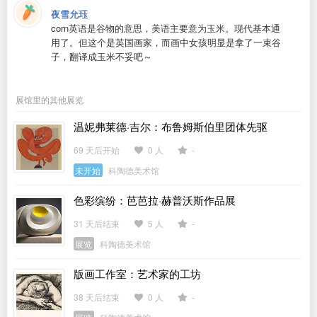
夜雪允珏
corn英语是谷物的意思，美语主要意为玉米。现代基本通
用了。但这个是英国画家，而画中女孩明显是拿了一束谷
子，翻译成玉米不妥吧～
展馆里的其他展览
温妮弗莱德·吉尔：布鲁姆斯伯里团体先驱
69 天后开始
0 人
-
未开始
科陶德美术馆
色彩缤纷：芭芭拉·赫普沃斯作品展
31 天后结束
5 人
-
展览
科陶德美术馆
版画工作室：艺术家的工坊
38 天后结束
0 人
-