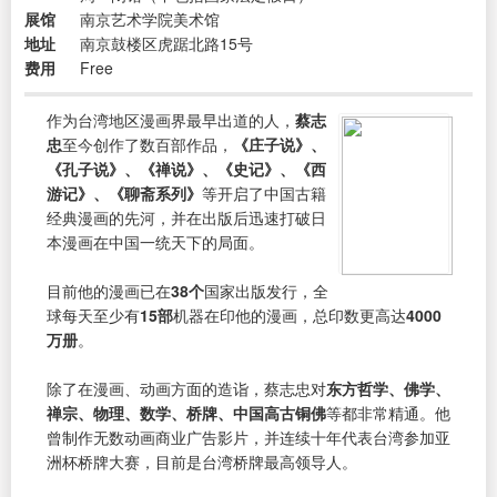
展馆
南京艺术学院美术馆
地址
南京鼓楼区虎踞北路15号
费用
Free
作为台湾地区漫画界最早出道的人，
蔡志
忠
至今创作了数百部作品，
《庄子说》、
《孔子说》、《禅说》、《史记》、《西
游记》、《聊斋系列》
等开启了中国古籍
经典漫画的先河，并在出版后迅速打破日
本漫画在中国一统天下的局面。
目前他的漫画已在
38个
国家出版发行，全
球每天至少有
15部
机器在印他的漫画，总印数更高达
4000
万册
。
除了在漫画、动画方面的造诣，蔡志忠对
东方哲学、佛学、
禅宗、物理、数学、桥牌、中国高古铜佛
等都非常精通。他
曾制作无数动画商业广告影片，并连续十年代表台湾参加亚
洲杯桥牌大赛，目前是台湾桥牌最高领导人。