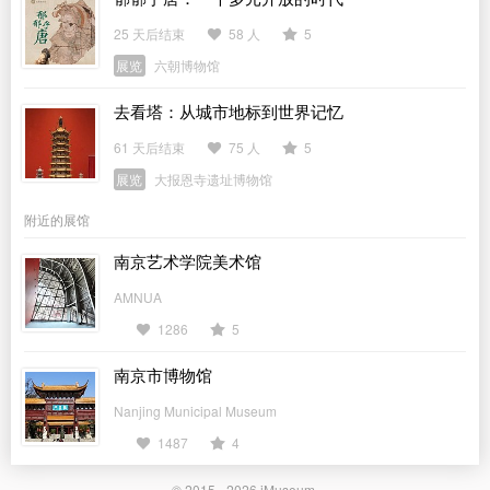
25 天后结束
58 人
5
展览
六朝博物馆
去看塔：从城市地标到世界记忆
61 天后结束
75 人
5
展览
大报恩寺遗址博物馆
附近的展馆
南京艺术学院美术馆
AMNUA
1286
5
南京市博物馆
Nanjing Municipal Museum
1487
4
© 2015 - 2026
iMuseum
.