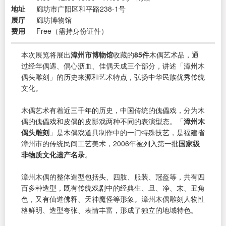
地址
廊坊市广阳区和平路238-1号
展厅
廊坊博物馆
费用
Free（需持身份证件）
本次展览将展出
漳州市博物馆
收藏的
85件
木偶艺术品，通
过经年偶遇、偶心沥血、佳偶天成三个部分，讲述「漳州木
偶头雕刻」的历史来源和艺术特点，弘扬中华民族优秀传统
文化。
木偶艺术有着近三千年的历史，中国传统的傀儡戏，分为木
偶的傀儡戏和皮偶的皮影戏两种不同的表演型态。「
漳州木
偶头雕刻
」是木偶戏道具制作中的一门特殊技艺，是福建省
漳州市的传统民间工艺美术，2006年被列入第一批
国家级
非物质文化遗产名录
。
漳州木偶的整体造型包括头、四肢、服装、冠盔等，共有四
百多种造型，既有传统戏剧中的经典生、旦、净、末、丑角
色，又有仙道佛释、天神魔怪等形象。漳州木偶雕刻人物性
格鲜明、造型夸张、表情丰富，形成了独立的地域特色。