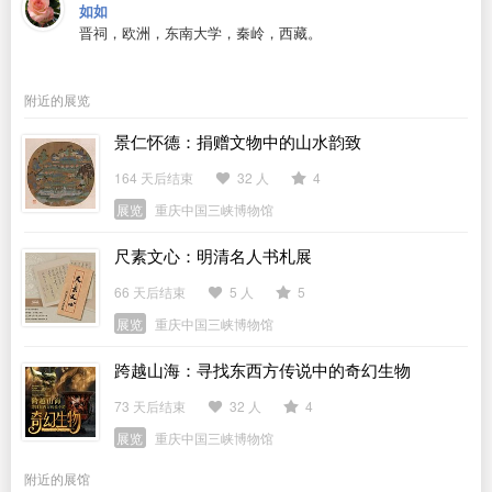
如如
晋祠，欧洲，东南大学，秦岭，西藏。
附近的展览
景仁怀德：捐赠文物中的山水韵致
164 天后结束
32 人
4
展览
重庆中国三峡博物馆
尺素文心：明清名人书札展
66 天后结束
5 人
5
展览
重庆中国三峡博物馆
跨越山海：寻找东西方传说中的奇幻生物
73 天后结束
32 人
4
展览
重庆中国三峡博物馆
附近的展馆