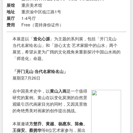
展馆
重庆美术馆
地址
重庆渝中区临江路1号
展厅
1-4号厅
费用
Free（需持身份证件）
本展是以「
造化心源
」为主题的系列展，包括「开门见山·
当代名家绘名山」和「游心太玄·艺术家眼中的山水」两个
展览，希望从更为广阔的文化视角来重新探讨中国山水画的
「师造化」命题。
「开门见山·当代名家绘名山」
展期至7月26日
在中国美术史中，以
黄山入画
是一个值得
研究的案例。黄山在以变化莫测的自然景
观吸引历代画家目光的同时，又因其景致
的奇绝秀美对画家的创作提出挑战。
本展邀请
方楚乔、黄越、杨惠东、陈龠、
王保安、蔡拥华
等6位艺术家参与，展出