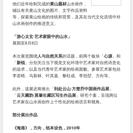
他们近年绘制完成的
黄山题材
山水画作，
辅以有关黄山文化的图片、文字作品资料
等，探索黄山绘画的传统和背景，及其在当代文化语境中对
山水画创作的推进意义。
「游心太玄·艺术家眼中的山水」
展期至8月8日
本次展览围绕
人与自然关系
的话题，前两个板块「
心源
」和
「
新锐
」分别关注当下视觉文化环境中艺术家对自然诗意化
的追求，以及当代青年艺术家的绘画面貌。参展艺术家包括
李若晴、马新林、叶其嘉、黎柱成、李劲堃、方向等。
此外，该展还将推出「
到处云山·方楚乔中国画作品展
」
「
云天藏韵·莫肇生藏区写生作品展
」研究个案，呈现两位
艺术家在山水画创作上个性化的绘画语言和视角。
部分展出作品
《海港》，方向，纸本设色，2010年