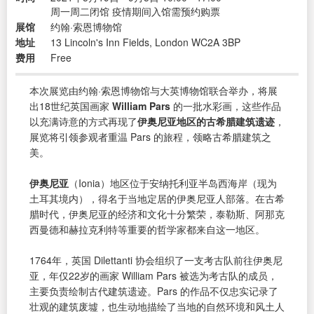
周一周二闭馆 疫情期间入馆需预约购票
展馆
约翰·索恩博物馆
地址
13 Lincoln's Inn Fields, London WC2A 3BP
费用
Free
本次展览由约翰·索恩博物馆与大英博物馆联合举办，将展
出18世纪英国画家
William Pars
的一批水彩画，这些作品
以充满诗意的方式再现了
伊奥尼亚地区的古希腊建筑遗迹
，
展览将引领参观者重温 Pars 的旅程，领略古希腊建筑之
美。
伊奥尼亚
（Ionia）地区位于安纳托利亚半岛西海岸（现为
土耳其境内），得名于当地定居的伊奥尼亚人部落。在古希
腊时代，伊奥尼亚的经济和文化十分繁荣，泰勒斯、阿那克
西曼德和赫拉克利特等重要的哲学家都来自这一地区。
1764年，英国 Dilettanti 协会组织了一支考古队前往伊奥尼
亚，年仅22岁的画家 William Pars 被选为考古队的成员，
主要负责绘制古代建筑遗迹。Pars 的作品不仅忠实记录了
壮观的建筑废墟，也生动地描绘了当地的自然环境和风土人