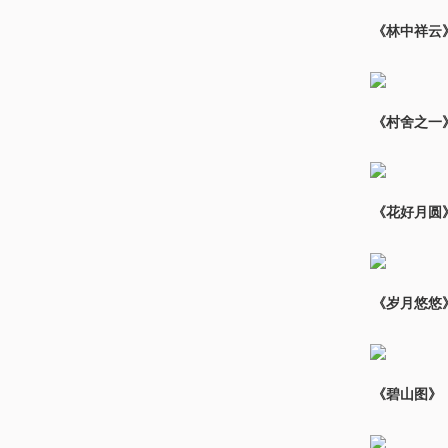
《林中祥云》
《村舍之一
《花好月圆
《岁月悠悠
《碧山图》