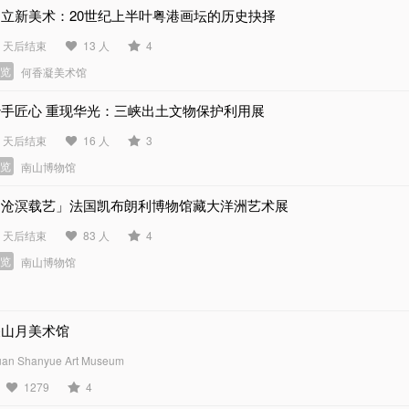
建立新美术：20世纪上半叶粤港画坛的历史抉择
0 天后结束
13 人
4
展览
何香凝美术馆
妙手匠心 重现华光：三峡出土文物保护利用展
9 天后结束
16 人
3
展览
南山博物馆
「沧溟载艺」法国凯布朗利博物馆藏大洋洲艺术展
1 天后结束
83 人
4
展览
南山博物馆
关山月美术馆
an Shanyue Art Museum
1279
4