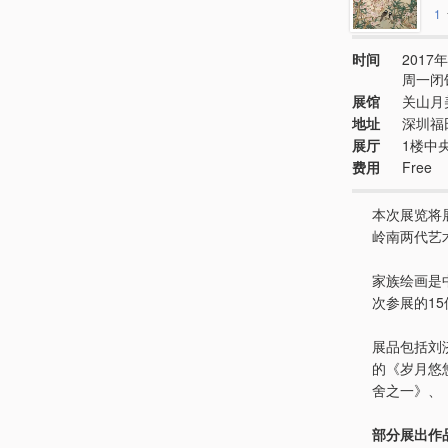
1
时间
2017年
周一闭
展馆
关山月
地址
深圳福
展厅
1楼中
费用
Free
本次展览将
岭南两代艺
家族绘画是
次参展的1
展品包括刘
的《岁月悠
舍之一》、
部分展出作