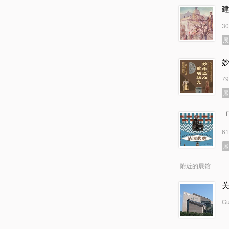
3
7
6
附近的展馆
Gu