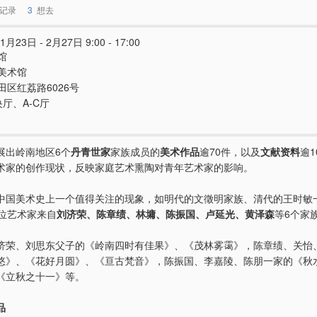
记录
3
想去
1月23日 - 2月27日 9:00 - 17:00
馆
美术馆
田区红荔路6026号
央厅、A-C厅
展出岭南地区6个
丹青世家
家族成员的
美术作品
逾70件，以及
文献资料
逾1
术家的创作现状，反映家庭艺术熏陶对青年艺术家的影响。
中国美术史上一个值得关注的现象，如明代的文徵明家族、清代的王时敏
5位艺术家来自
刘济荣、陈章绩、林墉、陈振国、卢延光、黄泽森
等6个家
济荣、刘思东父子的《岭南四时有佳果》、《茂林雾霭》，陈章绩、关怡
悠》、《花好月圆》、《亘古梵音》，陈振国、李嘉陵、陈朋一家的《秋
《立秋之十一》等。
品