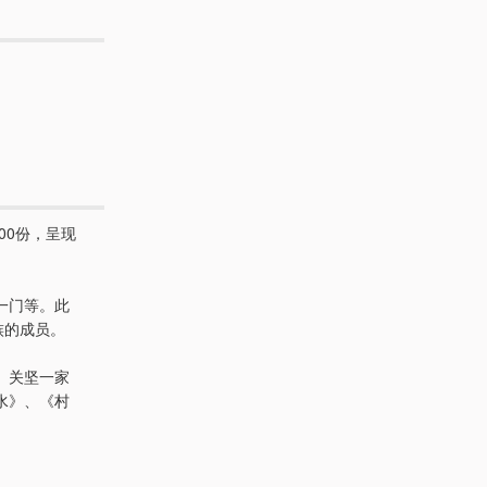
00份，呈现
一门等。此
族的成员。
、关坚一家
水》、《村