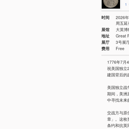
1
时间
2026年
周五延长
展馆
大英博
地址
Great 
展厅
3号展
费用
Free
1776年
祝美国独立
建国背后的
美国独立战
期间，美洲
中寻找未来
交战方与原
章」。这枚
条约和抗英