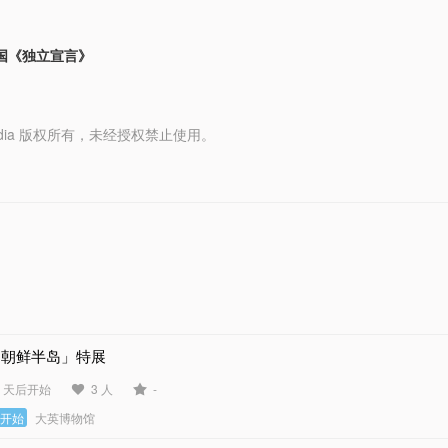
国《独立宣言》
y Media 版权所有，未经授权禁止使用。
「朝鲜半岛」特展
3 天后开始
3 人
-
未开始
大英博物馆