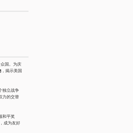
合众国。为庆
物
，揭示美国
个独立战争
权力的交替
顿和平奖
员，成为友好