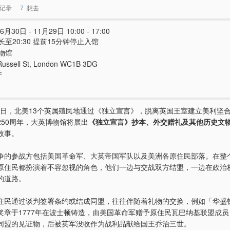
记录
7
想去
6月30日 - 11月29日 10:00 - 17:00
至20:30 提前15分钟停止入馆
物馆
Russell St, London WC1B 3DG
厅
7月4日，北美13个英属殖民地通过《独立宣言》，脱离英国王室建立美利坚
250周年，大英博物馆将展出
《独立宣言》抄本、外交赠礼及其他历史文
故事。
争的参战方包括美国革命军、大英帝国军队以及美洲各原住民部落。在整
原住民都扮演着不容忽视的角色，他们一边与交战双方结盟，一边在政治
的道路。
住民通过谈判签署条约或结成同盟，往往伴随着礼物的交换，例如「华盛
奖章于1777年在波士顿铸造，由美国革命军赠予原住民瓦巴纳基联盟成
同盟的见证物，后被英军没收作为战利品献给国王乔治三世。