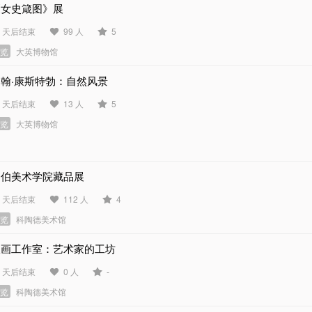
《女史箴图》展
5 天后结束
99 人
5
展览
大英博物馆
约翰·康斯特勃：自然风景
6 天后结束
13 人
5
展览
大英博物馆
巴伯美术学院藏品展
2 天后结束
112 人
4
展览
科陶德美术馆
版画工作室：艺术家的工坊
5 天后结束
0 人
-
展览
科陶德美术馆