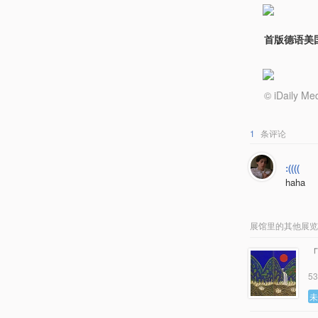
首版德语美
© iDail
1
条评论
:((((
haha
展馆里的其他展览
5