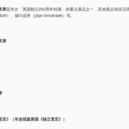
奖章
是本次「美国独立250周年特展」的重点展品之一，其他展品包括贝
 belt）、烟斗战斧（pipe tomahawk）等。
奖章
带
宣言》（羊皮纸版美国《独立宣言》）