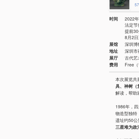
57
时间
2022年
法定节
提前3
8月2日
展馆
深圳博
地址
深圳市
展厅
古代艺
费用
Fre
本次展览共
具、神树（
解读，帮助
1986年，
物造型独特
遗址约50
三星堆为政