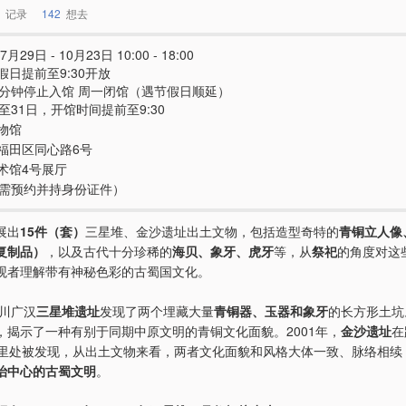
记录
142
想去
7月29日 - 10月23日 10:00 - 18:00
假日提前至9:30开放
0分钟停止入馆 周一闭馆（遇节假日顺延）
至31日，开馆时间提前至9:30
物馆
福田区同心路6号
术馆4号展厅
e（需预约并持身份证件）
展出
15件（套）
三星堆、金沙遗址出土文物，包括造型奇特的
青铜立人像
复制品）
，以及古代十分珍稀的
海贝、象牙、虎牙
等，从
祭祀
的角度对这
观者理解带有神秘色彩的古蜀国文化。
四川广汉
三星堆遗址
发现了两个埋藏大量
青铜器、玉器和象牙
的长方形土坑
，揭示了一种有别于同期中原文明的青铜文化面貌。2001年，
金沙遗址
在
公里处被发现，从出土文物来看，两者文化面貌和风格大体一致、脉络相续
治中心的古蜀文明
。