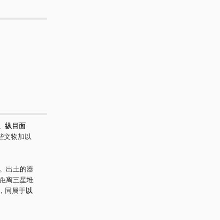
、纵目面
些文物加以
。出土的器
距离三星堆
，同属于
以