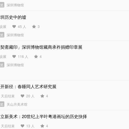
展览
深圳博物馆
深圳历史中的墟
设展
45 人
3
展览
深圳博物馆
「契斋藏印」深圳博物馆藏商承祚捐赠印章展
设展
116 人
4
展览
深圳博物馆
别开新径：春睡同人艺术研究展
3 天后结束
20 人
4
展览
关山月美术馆
建立新美术：20世纪上半叶粤港画坛的历史抉择
0 天后结束
13 人
4