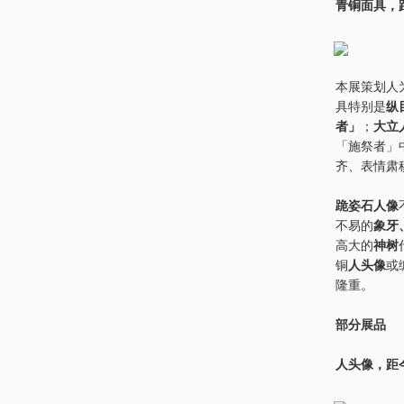
青铜面具，距
本展策划人
具特别是
纵
者」
；
大立
「施祭者」
齐、表情肃
跪姿石人像
不易的
象牙
高大的
神树
铜
人头像
或
隆重。
部分展品
人头像，距今