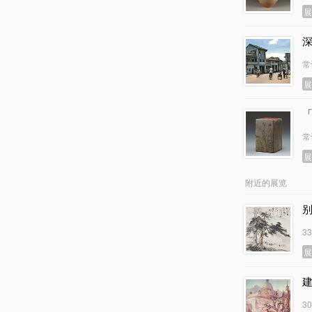
常
常
附近的展览
3
3