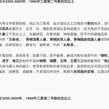
今3200-3000年，1986年三星堆二号祭祀坑出土
为考古学家唐际根，他认为三星堆、金沙遗址出土文物皆与
祭祀
相关，其
目面具
体量巨大，且耳、目、嘴刻意表现出某种超能力，应为悬挂于高处
人像
立于高台之上，头戴神冠、衣着华丽、神情肃穆、双手作持握物品状
中的
「主祭者」
。
青铜顶尊人像、青铜执璋人像、青铜跪姿抚腹人像
等同
穆，但体型较小，解读为「施祭者」中的
「从祭者」
。
不着冠饰，表情呆滞，双膝下跪，双手被缚，解读为祭祀场景中的
「牺牲
、虎牙、海贝
及制作不易的
铜尊、铜罍、玉璋、玉璧
等器物则被用作
「祭
代表沟通人神的媒介，将受祭者和祭祀者关联起来，使得祭祀仪式得以完
编发、或椎髻、或戴簪，不表现任何动作，推测为
各部族的首领
，以显出
3200-3000年，1986年三星堆二号祭祀坑出土