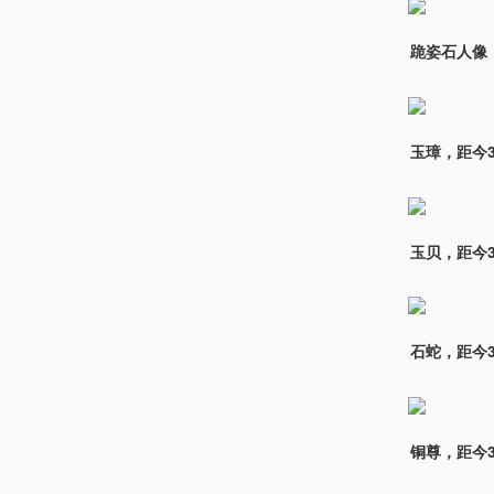
跪姿石人像，
玉璋，距今3
玉贝，距今3
石蛇，距今3
铜尊，距今3