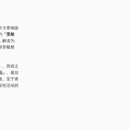
中大青铜面
的
「受祭
，解读为
样穿戴整
」
。而得之
品」
。最后
整。至于青
祭祀活动的