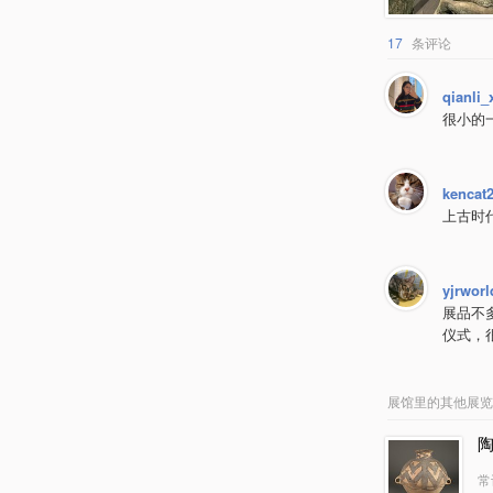
17
条评论
qianli_
很小的
kencat
上古时
yjrwor
展品不
仪式，
展馆里的其他展览
常