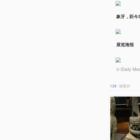
象牙，距今3
展览海报
© iDail
139
张照片