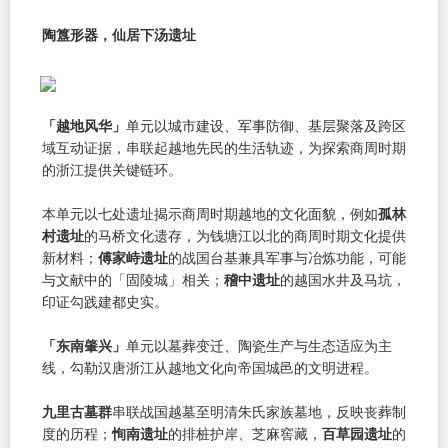
陶簋形器，仙居下汤遗址
「越地风华」
单元以城市建设、军事防御、基层聚落及跨区
域互动证据，串联起越地先民的生活轨迹，为探索商周时期
的浙江提供关键链环。
本单元以七处遗址揭示商周时期越地的文化面貌，例如
孤林
村遗址
的马桥文化遗存，为钱塘江以北的商周时期文化提供
新材料；
傅家峙遗址
的战国台基兼具军事与冶炼功能，可能
与文献中的「固陵城」相关；
稽中遗址
的越国水井及马坑，
印证勾践建都史实。
「东南肇兴」
单元以墓葬变迁、陶瓷生产与生态适应为主
线，勾勒汉唐浙江从越地文化向帝国城邑的文明进程。
九里古墓群
串联战国越墓至明清朱氏家族墓地，反映丧葬制
度的历程；
恂南遗址
的排桩护岸、芝麻窖藏，
百草园遗址
的