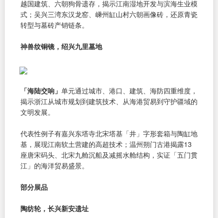
越国建筑、六朝狗骨遗存，揭示江南湿地开发与滨海生业模
式；吴兴三湾东汉龙窑、嵊州缸山村六朝画像砖，还原青瓷
转型与墓砖产销链条。
神兽纹铜镜，绍兴九里墓地
「海陆交响」
单元通过城市、港口、建筑、海防四重维度，
揭示浙江从城市规划到建筑技术、从海港贸易到守护疆域的
文明发展。
代表性例子有嘉兴东塔寺北宋塔基「井」字形套箱与陶缸地
基，展现江南软土营建的高超技术；温州朔门古港揭露13
座唐宋码头、北宋九舱沉船及减摇水舱结构，实证「五门贯
江」的海洋贸易盛景。
部分展品
陶纺轮，长兴新安遗址