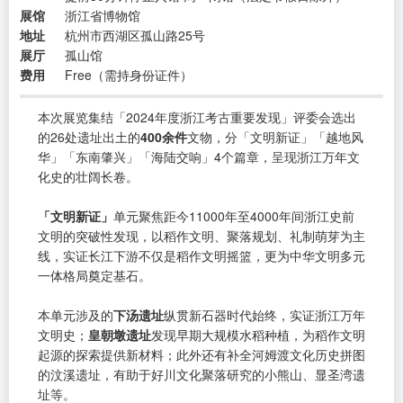
展馆
浙江省博物馆
地址
杭州市西湖区孤山路25号
展厅
孤山馆
费用
Free（需持身份证件）
本次展览集结「2024年度浙江考古重要发现」评委会选出
的26处遗址出土的
400余件
文物，分「文明新证」「越地风
华」「东南肇兴」「海陆交响」4个篇章，呈现浙江万年文
化史的壮阔长卷。
「文明新证」
单元聚焦距今11000年至4000年间浙江史前
文明的突破性发现，以稻作文明、聚落规划、礼制萌芽为主
线，实证长江下游不仅是稻作文明摇篮，更为中华文明多元
一体格局奠定基石。
本单元涉及的
下汤遗址
纵贯新石器时代始终，实证浙江万年
文明史；
皇朝墩遗址
发现早期大规模水稻种植，为稻作文明
起源的探索提供新材料；此外还有补全河姆渡文化历史拼图
的汶溪遗址，有助于好川文化聚落研究的小熊山、显圣湾遗
址等。