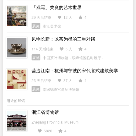
「戏写」关良的艺术世界
29 天后结束
12 人
4
展览
浙江美术馆
风物长新：以茶为径的三重对谈
114 天后结束
5 人
4
展览
中国茶叶博物馆（双峰馆区临时展厅）
营造江南：杭州与宁波的宋代官式建筑美学
23 天后结束
37 人
4
展览
南宋德寿宫遗址博物馆
附近的展馆
浙江省博物馆
Zhejiang Provincial Museum
6826
4