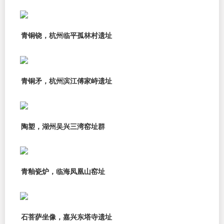
青铜铙，杭州临平孤林村遗址
青铜矛，杭州滨江傅家峙遗址
陶塑，湖州吴兴三湾窑址群
青釉瓷炉，临海凤凰山窑址
石菩萨坐像，嘉兴东塔寺遗址