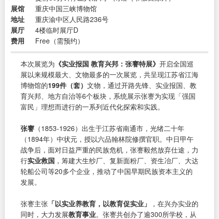
展馆
重庆中国三峡博物馆
地址
重庆渝中区人民路236号
展厅
4楼临时展厅D ​​​​
费用
Free（需预约）
本次展览为
《实业报国 教育兴邦：张謇特展》
开启全国巡
展以来规模最大、文物最多的一次展览，共呈现江苏省江海
博物馆的
199件（套）
文物，通过开路先锋、实业报国、教
育兴邦、地方自治等6个板块，系统展示张謇为实现「强国
富民」理想而进行的一系列近代化探索和实践。
张謇
（1853-1926）出生于江苏省南通市，光绪二十年
（1894年）中状元，授以六品翰林院修撰官职。中日甲午
战争后，面对日益严重的民族危机，张謇毅然放弃仕途，力
行
实业救国
，筹建大生纱厂、复新面粉厂、资生冶厂、大达
轮船公司等20多个企业，推动了中国早期民族资本主义的
发展。
张謇主张
「以实业养教育，以教育促实业」
，在兴办实业的
同时，大力发展
教育事业
。张謇共创办了逾300所学校，从