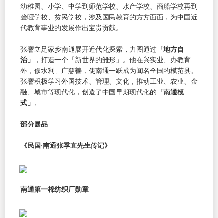
幼稚园、小学、中学到师范学校、水产学校、商船学校再到
聋哑学校、贫民学校，涉及国民教育的方方面面，为中国近
代教育事业的发展作出宝贵贡献。
张謇立足家乡南通展开近代化探索，力图通过
「地方自
治」
，打造一个「新世界的雏形」。他在兴实业、办教育
外，修水利、广慈善，使南通一跃成为闻名全国的模范县。
张謇积极学习外国技术、管理、文化，推动工业、农业、金
融、城市等现代化，创造了中国早期现代化的
「南通模
式」
。
部分展品
《民国·南通张季直先生传记》 ​​​
南通第一棉纺织厂勋章