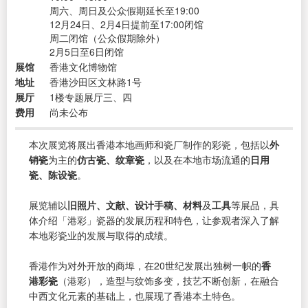
周六、周日及公众假期延长至19:00
12月24日、2月4日提前至17:00闭馆
周二闭馆（公众假期除外）
2月5日至6日闭馆
展馆
香港文化博物馆
地址
香港沙田区文林路1号
展厅
1楼专题展厅三、四
费用
尚未公布
本次展览将展出香港本地画师和瓷厂制作的彩瓷，包括以
外
销瓷
为主的
仿古瓷、纹章瓷
，以及在本地市场流通的
日用
瓷、陈设瓷
。
展览辅以
旧照片、文献、设计手稿、材料
及
工具
等展品，具
体介绍「港彩」瓷器的发展历程和特色，让参观者深入了解
本地彩瓷业的发展与取得的成绩。
香港作为对外开放的商埠，在20世纪发展出独树一帜的
香
港彩瓷
（港彩），造型与纹饰多变，技艺不断创新，在融合
中西文化元素的基础上，也展现了香港本土特色。