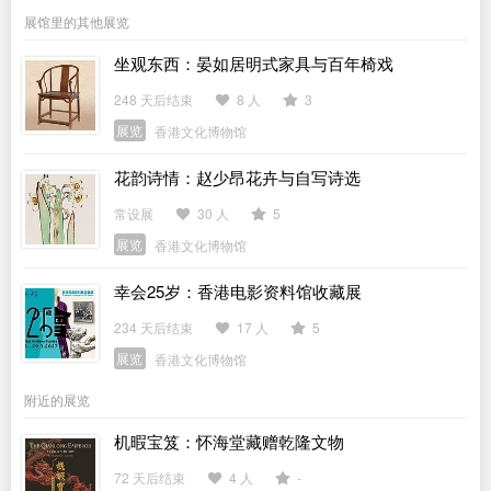
展馆里的其他展览
坐观东西：晏如居明式家具与百年椅戏
248 天后结束
8 人
3
展览
香港文化博物馆
花韵诗情：赵少昂花卉与自写诗选
常设展
30 人
5
展览
香港文化博物馆
幸会25岁：香港电影资料馆收藏展
234 天后结束
17 人
5
展览
香港文化博物馆
附近的展览
机暇宝笈：怀海堂藏赠乾隆文物
72 天后结束
4 人
-