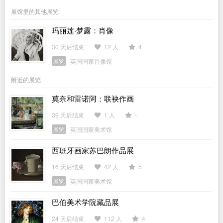
展馆里的其他展览
玛丽莲·梦露：肖像
30 天后结束
12 人
4
展览
英国国家肖像馆
附近的展览
莫奈和雷诺阿：联袂作画
39 天后结束
1 人
-
展览
英国国家美术馆
西班牙画家苏巴朗作品展
16 天后结束
42 人
5
展览
英国国家美术馆
巴伯美术学院藏品展
24 天后结束
112 人
4