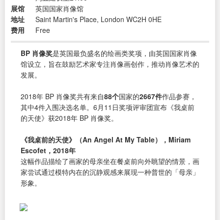
展馆
英国国家肖像馆
地址
Saint Martin's Place, London WC2H 0HE
费用
Free
BP 肖像奖
是英国最负盛名的绘画类奖项，由英国国家肖像
馆设立，旨在鼓励艺术家专注肖像画创作，推动肖像艺术的
发展。
2018年 BP 肖像奖共有来自
88个
国家的
2667件
作品参赛，
其中4件入围决选名单。6月11日奖项评审团宣布《我桌前
的天使》获2018年 BP 肖像奖。
《我桌前的天使》（An Angel At My Table），Miriam
Escofet，2018年
这幅作品描绘了画家的母亲坐在餐桌前向外眺望的情景，画
家尝试通过模特内在的沉静观感来展现一种普世的「母亲」
形象。