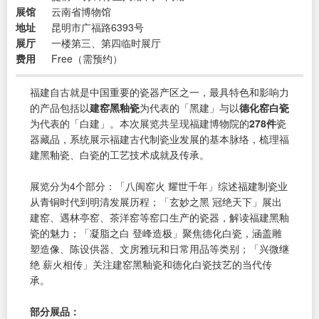
展馆
云南省博物馆
地址
昆明市广福路6393号
展厅
一楼第三、第四临时展厅
费用
Free（需预约）
福建自古就是中国重要的瓷器产区之一，最具特色和影响力
的产品包括以
建窑黑釉瓷
为代表的「黑建」与以
德化窑白瓷
为代表的「白建」。本次展览共呈现福建博物院的
278件
瓷
器藏品，系统展示福建古代制瓷业发展的基本脉络，梳理福
建黑釉瓷、白瓷的工艺技术成就及传承。
展览分为4个部分：「八闽窑火 耀世千年」综述福建制瓷业
从青铜时代到明清发展历程；「玄妙之黑 冠绝天下」展出
建窑、遇林亭窑、茶洋窑等窑口生产的瓷器，解读福建黑釉
瓷的魅力；「凝脂之白 登峰造极」聚焦德化白瓷，涵盖雕
塑造像、陈设供器、文房雅玩和日常用品等类别；「兴微继
绝 薪火相传」关注建窑黑釉瓷和德化白瓷技艺的当代传
承。
部分展品：