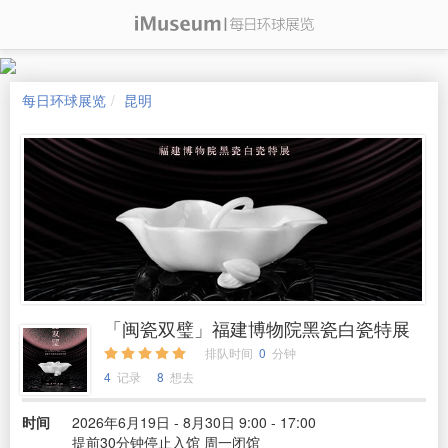
每日环球展览
昆明
「闽瓷双璧」福建博物院黑瓷白瓷特展
排队时间
0
分钟
4
记录
8
想去
时间
2026年6月19日 - 8月30日 9:00 - 17:00
提前30分钟停止入馆 周一闭馆