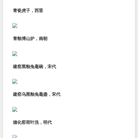
青瓷虎子，西晋
青釉博山炉，南朝
建窑黑釉兔毫碗，宋代
建窑乌黑釉兔毫盏，宋代
德化窑荷叶洗，明代