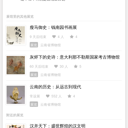
展馆里的其他展览
瘦马御史：钱南园书画展
9 天后结束
4 人
4
展览
云南省博物馆
灰烬下的史诗：意大利那不勒斯国家考古博物馆
馆藏庞贝文物展
60 天后结束
30 人
5
展览
云南省博物馆
云南的历史：从远古到现代
常设展
552 人
4
展览
云南省博物馆
附近的展览
汉并天下：盛世辉煌的汉文明