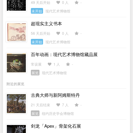
49 天后开始
0 人
-
未开始
现代艺术博物馆
超现实主义书本
56 天后开始
0 人
-
未开始
现代艺术博物馆
百年动画：现代艺术博物馆藏品展
常设展
1 人
-
展览
现代艺术博物馆
附近的展览
古典大师与新阿姆斯特丹
21 天后结束
7 人
-
展览
纽约历史学会博物馆
剑龙「Apex」骨架化石展