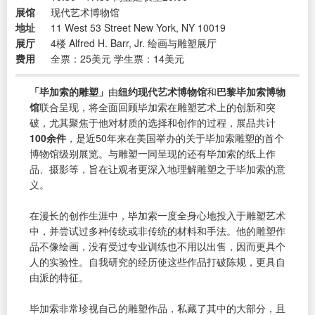
展馆
现代艺术博物馆
地址
11 West 53 Street New York, NY 10019
展厅
4楼 Alfred H. Barr, Jr. 绘画与雕塑展厅
费用
全票：25美元 学生票：14美元
「毕加索的雕塑」
由
纽约现代艺术博物馆
和
巴黎毕加索博物
馆
联合呈现，将全面回顾毕加索在雕塑艺术上的创新和突
破，尤其聚焦于他对材质的选择和创作的过程，展品共计
100余件
，是近50年来在美国举办的关于毕加索雕塑的首个
博物馆级别展览。与雕塑一同呈现的还有毕加索的纸上作
品、摄影等，旨在让观者更深入地理解雕塑之于毕加索的意
义。
在漫长的创作生涯中，毕加索一度全身心地投入于雕塑艺术
中，并尝试过多种传统或非传统的材料和手法。他的雕塑作
品不像绘画，没有受过专业训练也不用以出售，因而更具个
人的实验性。自我研究的经历使这些作品打破陈规，更具自
由派的特征。
毕加索非常珍视自己的雕塑作品，私藏了其中的大部分，且