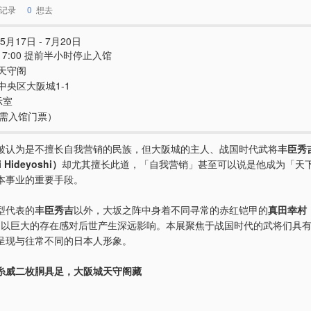
记录
0
想去
5月17日 - 7月20日
 - 17:00 提前半小时停止入馆
天守阁
中央区大阪城1-1
示室
e（需入馆门票）
被认为是不擅长自我营销的民族，但大阪城的主人、战国时代武将
丰臣秀
 Hideyoshi）
却尤其擅长此道，「自我营销」甚至可以说是他成为「天
本事业的重要手段。
型代表的
丰臣秀吉
以外，大坂之阵中身着不同寻常的赤红铠甲的
真田幸村（
）
以巨大的存在感对后世产生深远影响。本展聚焦于战国时代的武将们具
呈现与往常不同的日本人形象。
糸威二枚胴具足，大阪城天守阁藏