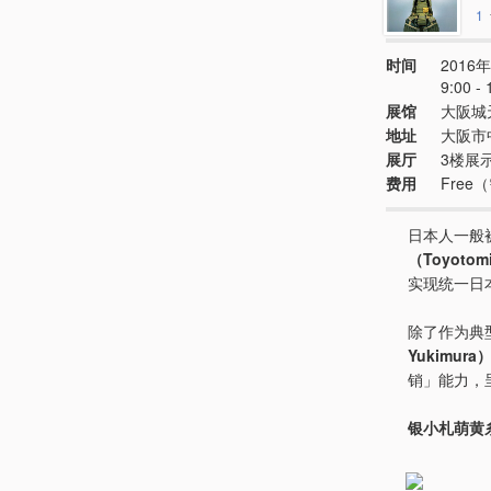
1
时间
2016年
9:00
展馆
大阪城
地址
大阪市
展厅
3楼展
费用
Fre
日本人一般
（Toyotomi
实现统一日
除了作为典
Yukimura
销」能力，
银小札萌黄