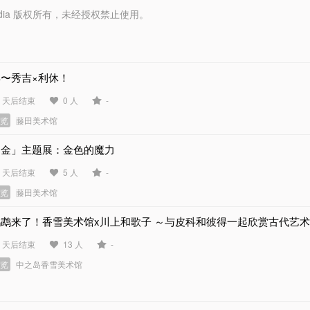
y Media 版权所有，未经授权禁止使用。
丰〜秀吉×利休！
5 天后结束
0 人
-
展览
藤田美术馆
「金」主题展：金色的魔力
5 天后结束
5 人
-
展览
藤田美术馆
鹦鹉来了！香雪美术馆x川上和歌子 ～与皮科和彼得一起欣赏古代艺
4 天后结束
13 人
-
展览
中之岛香雪美术馆