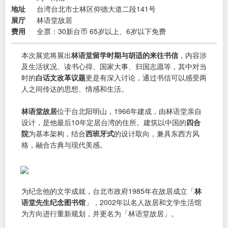
地址
台湾台北市士林区仰德大道二段141号
展厅
林语堂故居
费用
全票：30新台币 65岁以上、6岁以下免费
本次展览将展出
林语堂留学时期与胡适的来往书信
，内容涉
及生活状况、读书心得、国家大事、归国志愿等，其中对当
时的
白话文改革议题
更是有深入讨论，通过书信可以感受两
人之间传达的思想、情感和生活。
林语堂故居
位于台北阳明山，1966年建成，由林语堂亲自
设计，是他最后10年定居台湾的住所。建筑以中国的
四合
院
为基本架构，结合
西班牙式
的设计取向，兼具东西方风
格，融合古典与现代美感。
为纪念他的文学成就，台北市政府1985年在故居成立「
林
语堂先生纪念图书馆
」，2002年以名人故居和文学生活馆
为方向进行重新规划，并更名为「林语堂故居」。