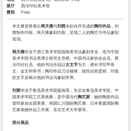
展厅
西泠印社美术馆
费用
Free
本次展览将展出
韩天雍
与
刘茜
夫妇合作完成的
陶印作品
，刘
茜制作印钮，韩天雍篆刻印面，呈现二人的陶艺与书法篆刻
造诣。
韩天雍
毕业于浙江美术学院国画系书法篆刻专业，现为中国
美术学院书法系博士研究生导师、中国书法家协会会员、西
泠印社社员。他的书法作品以
古文字
为主，擅长书写甲骨
文、金文和草书；陶印作品刀法顿挫，线性自然柔韧，印面
的文字反映出他的书法与篆刻学养。
刘茜
毕业于鲁迅美术学院版画系，先后在鲁迅美术学院、中
国美术学院工艺系执教，是中国当代
陶艺家
。她的陶瓷作品
曾经参加全国美展、韩国仁川国际陶艺展、日本青森国际陶
艺家柴烧作品工作展、东京艺术大学展等。
部分展品