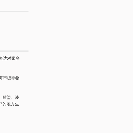
表达对家乡
海市级非物
、雕塑、漆
郁的地方生