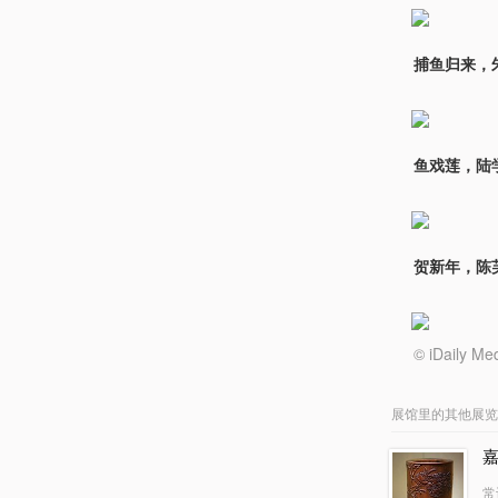
捕鱼归来，
鱼戏莲，陆
贺新年，陈
© iDail
展馆里的其他展览
常