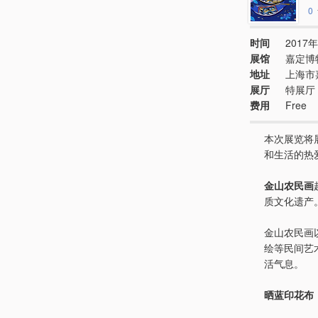
0
时间
2017年
展馆
嘉定博
地址
上海市
展厅
特展厅
费用
Free
本次展览将
和生活的热
金山农民画
质文化遗产
金山农民画
绘等民间艺
活气息。
晒蓝印花布