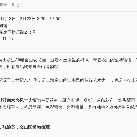
记录
5
想去
1月18日 - 2月23日 8:30 - 17:00
物馆
嘉定区博乐路215号
（B1F）
展出超过
80幅
金山农民画，透着本土原生的视域，带着农民的独特话语，
爱，所有展品均来自金山博物馆。
起源于上世纪70年代，是上海金山的江南民间传统艺术之一，也是首批上
。
以
江南水乡风土人情
为主要题材，融合刺绣、剪纸、蓝印花布、灶头壁画
术表现手法，构思新颖、色彩明快、造型稚拙，具有独特的水乡韵味和浓
，张婉英，金山区博物馆藏