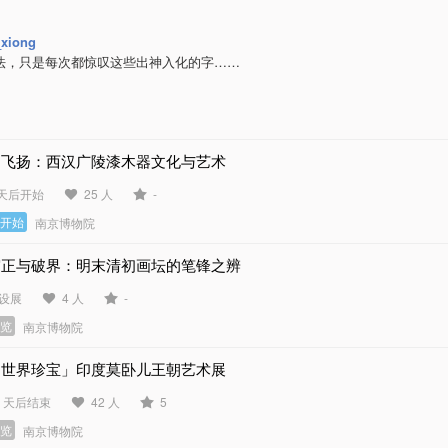
_xiong
法，只是每次都惊叹这些出神入化的字……
云飞扬：西汉广陵漆木器文化与艺术
 天后开始
25 人
-
未开始
南京博物院
守正与破界：明末清初画坛的笔锋之辨
设展
4 人
-
展览
南京博物院
「世界珍宝」印度莫卧儿王朝艺术展
7 天后结束
42 人
5
展览
南京博物院