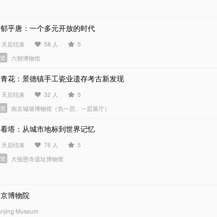
郁郁乎唐：一个多元开放的时代
4 天后结束
58 人
5
展览
六朝博物馆
元青花：景德镇手工瓷业遗存考古新发现
8 天后结束
32 人
5
展览
南京城墙博物馆（负一层、一层展厅）
去看塔：从城市地标到世界记忆
0 天后结束
76 人
5
展览
大报恩寺遗址博物馆
南京博物院
njing Museum