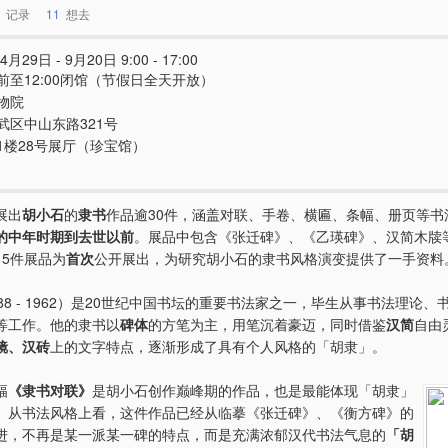
记录
11
想去
4月29日 - 9月20日 9:00 - 17:00
前至12:00闭馆（节假日全天开放）
物院
武区中山东路321号
1楼28号展厅（珍宝馆）
展出
胡小石
的
隶书
作品逾30件，涵盖对联、手卷、横匾、条幅、册页等书
的中年时期到去世以前
。展品中包含《张迁碑》、《乙瑛碑》、汉简木牍
15件展品为
首次
公开展出，为研究胡小石的隶书风格演变提供了一手资料
88 - 1962）是20世纪中国书坛的重要书法家之一，毕生从事书法理论、
等工作。他的隶书以
碑体
的方笔为主，用笔沉着豪迈，同时借鉴
汉简
自由
镜、汉砖
上的文字特点，逐渐形成了具有个人风格的「胡隶」。
幅
《隶书对联》
是胡小石创作巅峰期的作品，也是最能体现「胡隶」
。从书法风格上看，这件作品已经从临摹《张迁碑》、《衡方碑》的
进，不再是某一派某一碑的特点，而是充满浓郁汉代书法气息的
「胡