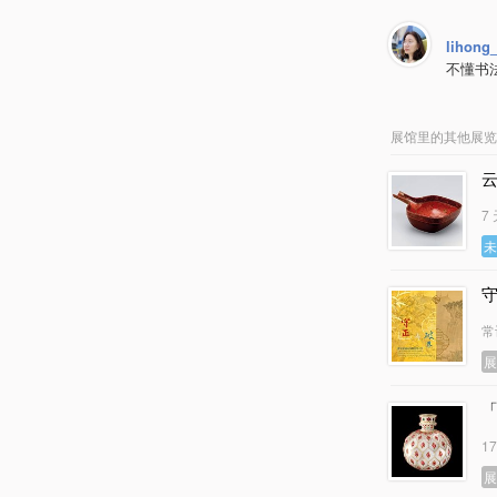
lihong
不懂书
展馆里的其他展览
7
常
1