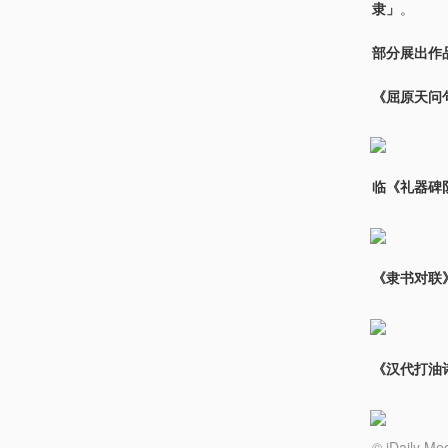
隶」
。
部分展出作
《屈原天问句
临《礼器碑阴
《隶书对联》
《汉代打油诗
© iDail