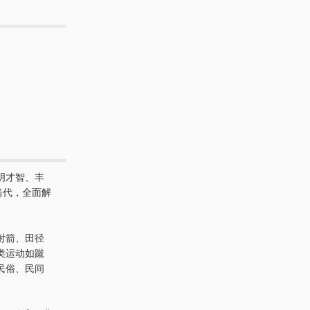
明才智、丰
当代，全面解
射箭、田径
类运动如蹴
民俗、民间