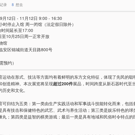
记录
8
想去
9月12日 - 11月12日 9:00 - 16:30
小时停止入馆 周一闭馆（法定假日除外）
时间延长至17:00
5日至10月25日周一正常开放
物馆
临安区锦城街道天目路800号
（需预约）
育运动在形式、技法等方面均有着鲜明的东方文化特征，体现了先民的聪
和创造精神。本次展览将呈现
超过200件
展品，时间跨度从新石器时代至
的历史和文化。
育可归结为五类：第一类由生产实践活动和军事战斗技能转化而来，包括
是具有技击和保健特色的武艺、武术与养生活动；第三类是娱乐特色的球
捶丸；第四类是益智的棋类游戏；最后一类是具有地域和民俗时令特点的