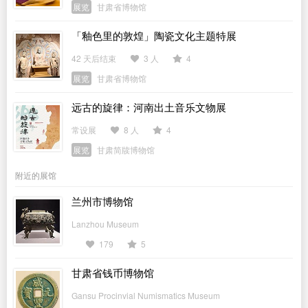
展览
甘肃省博物馆
「釉色里的敦煌」陶瓷文化主题特展
42 天后结束
3 人
4
展览
甘肃省博物馆
远古的旋律：河南出土音乐文物展
常设展
8 人
4
展览
甘肃简牍博物馆
附近的展馆
兰州市博物馆
Lanzhou Museum
179
5
甘肃省钱币博物馆
Gansu Procinvial Numismatics Museum