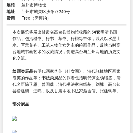
展馆
兰州市博物馆
地址
兰州市城关区庆阳路240号
费用
Free（需预约）
本次展览将展出甘肃省高台县博物馆收藏的
54套
明清书画
作品，包括楷书、行书、草书、行楷等书体，以及以水墨山
水、写意花卉、工笔人物仕女为主的绘画作品，反映当时高
台地域书画艺术的收藏情况，促进高台与兰州两地的历史文
化交流。
绘画类展品
有明代画家仇英《仕女图》、清代张掖地区画家
袁英的作品等；
书法类展品
的作者包括明代谏臣杨继盛，清
代名臣陈孚恩、曾国藩，清代书法家何绍基、刘墉，高台知
县詹廷镛、汪鸣，以及甘肃本地书法家聂吉儒、张廷弼等。
部分展品