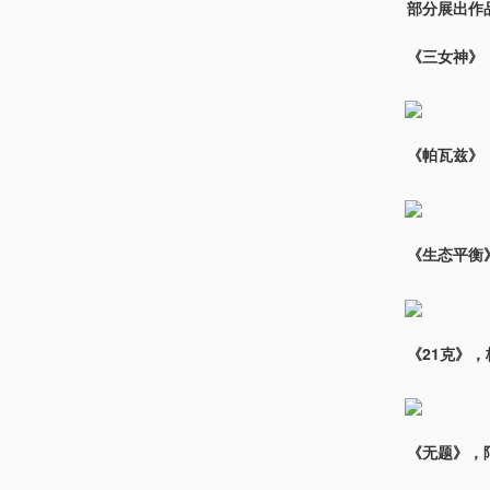
部分展出作
《三女神》
《帕瓦兹》
《生态平衡
《21克》，
《无题》，