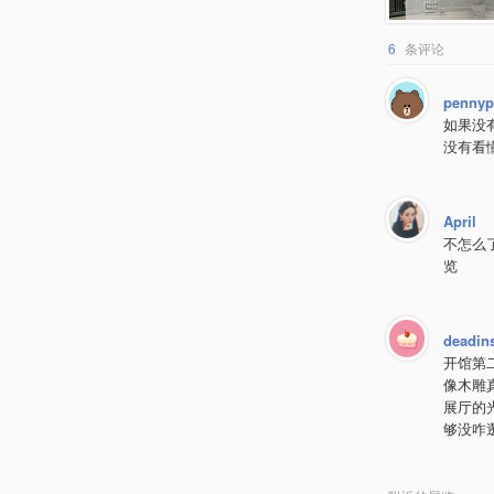
6
条评论
pennyp
如果没
没有看
April
不怎么
览
deadin
开馆第
像木雕
展厅的
够没咋