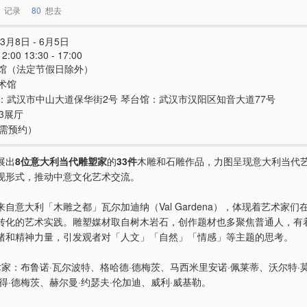
记录
80
想去
3月8日 - 6月5日
12:00 13:30 - 17:00
馆（法定节假日除外）
术馆
：武汉市中山大道保华街2号 琴台馆：武汉市汉阳区知音大道77号
3展厅
（需预约）
展出
8位意大利当代雕塑家
的
33件
木雕和石雕作品，力图呈现意大利当代
现形式，推动中意文化艺术交流。
自意大利「木雕之都」瓦尔加迪纳（Val Gardena），体现着艺术家们
转化的艺术实践。雕塑媒材取自树木岩石，创作题材也多聚焦普通人，有
绪和精神力量，引发观者对「人文」「自然」「情感」等主题的思考。
术家：布鲁诺·瓦尔波特、格哈德·德梅茨、马西米里安诺·佩莱蒂、沃尔特·
得·德梅茨、赫尔曼·约瑟夫·伦加迪、威利·威基勒。