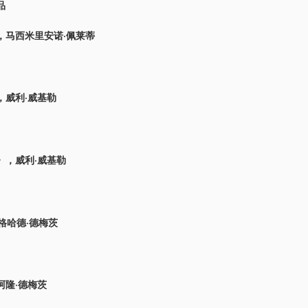
品
，马西米里安诺·佩莱蒂
，威利·威基勒
》，威利·威基勒
格哈德·德梅茨
阿隆·德梅茨