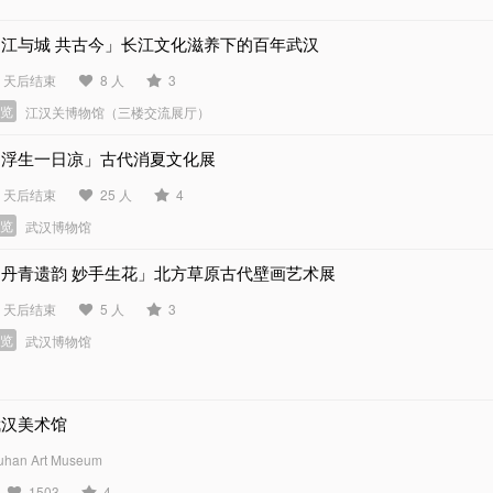
「江与城 共古今」长江文化滋养下的百年武汉
0 天后结束
8 人
3
展览
江汉关博物馆（三楼交流展厅）
「浮生一日凉」古代消夏文化展
3 天后结束
25 人
4
展览
武汉博物馆
「丹青遗韵 妙手生花」北方草原古代壁画艺术展
2 天后结束
5 人
3
展览
武汉博物馆
武汉美术馆
han Art Museum
1503
4