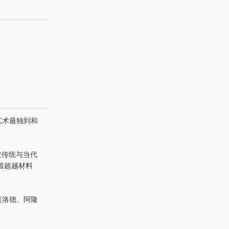
艺术最独到和
在传统与当代
着超越材料
莫洛德、阿隆