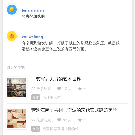
feirrrrrrrrrrrr
想去的组队啊
zouweifang
有幸听到馆长讲解，打破了以往的常规欣赏角度。就是很
遗憾！没有像宣传上说的有塞尚的画。
附近的展览
「戏写」关良的艺术世界
28 天后结束
12 人
4
展览
浙江美术馆
营造江南：杭州与宁波的宋代官式建筑美学
22 天后结束
37 人
4
展览
南宋德寿宫遗址博物馆