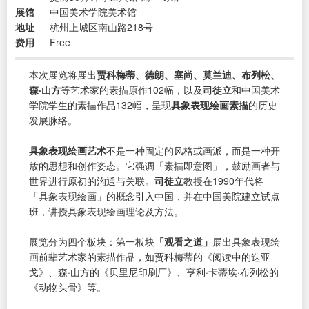
展馆
中国美术学院美术馆
地址
杭州上城区南山路218号
费用
Free
本次展览将展出
贾科梅蒂、德朗、塞尚、莫兰迪、布列松、
森·山方
等艺术家的素描原作102幅，以及
司徒立
和中国美术
学院学生的素描作品132幅，呈现
具象表现绘画素描
的历史
发展脉络。
具象表现绘画艺术
不是一种固定的风格或画派，而是一种开
放的思想和创作姿态。它强调「素描即意图」，鼓励画者与
世界进行原初的沟通与关联。
司徒立
教授在1990年代将
「具象表现绘画」的概念引入中国，并在中国美院建立试点
班，讲授具象表现绘画理论及方法。
展览分为四个板块：第一板块
「观看之道」
展出具象表现绘
画前辈艺术家的素描作品，如贾科梅蒂的《阅读中的迭亚
戈》、森·山方的《贝里尼印刷厂》、亨利·卡蒂埃·布列松的
《动物头骨》等。