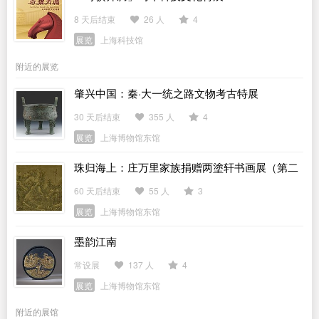
8 天后结束
26 人
4
展览
上海科技馆
附近的展览
肇兴中国：秦·大一统之路文物考古特展
30 天后结束
355 人
4
展览
上海博物馆东馆
珠归海上：庄万里家族捐赠两塗轩书画展（第二
期）
60 天后结束
55 人
3
展览
上海博物馆东馆
墨韵江南
常设展
137 人
4
展览
上海博物馆东馆
附近的展馆