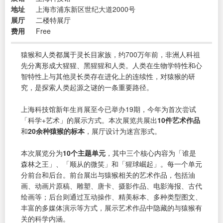
地址
上海市浦东新区世纪大道2000号
展厅
二楼特展厅
费用
Free
猿猴和人类都属于灵长目家族，约700万年前，非洲人科祖
先分离形成大猩猩、黑猩猩和人类。人类在生物学特性和心
智特性上与其他灵长类存在进化上的连续性，对猿猴的研
究，是探索人类起源之谜的一条重要路径。
上海科技馆新年生肖展至今已举办19期，今年为首次尝试
「科学+艺术」的展示方式。本次展览共展出
10件艺术作品
和
20余种猿猴的标本
，展厅设计为迷宫形式。
本次展览分为
10个主题单元
，其中三个核心内容为「谁是
森林之王」、「顺从的微笑」和「猩球崛起」。每一个单元
分前台和后台。前台展出与猿猴相关的艺术作品，包括油
画、动画片原稿、雕塑、唐卡、摄影作品、电影海报、古代
绘画等；后台则通过互动操作、精美标本、多种类型图文、
丰富的多媒体演示等方式，展示艺术作品中隐藏的与猿猴有
关的科学内涵。