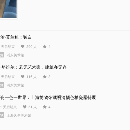
治·莫兰迪：独白
2 天后结束
290 人
4
展览
浦东美术馆
让·努维尔：若无艺术家，建筑亦无存
4 天后结束
116 人
3
展览
浦东美术馆
一瓷一色一世界：上海博物馆藏明清颜色釉瓷器特展
91 天后结束
51 人
4
展览
上海久事美术馆