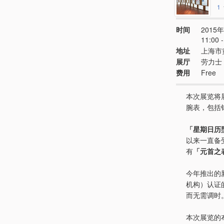
1
时间
2015年
11:00 -
地址
上海市
展厅
劳力士 
费用
Free
本次展览将
腕表，包括
「星期日历
以来一直备
有
「元首之
今年推出的
机构）认证
而无需调时
本次展览的