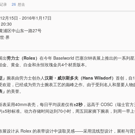
记录
26
想去
12月15日 - 2016年1月17日
 20:30
黄浦区中山东一路27号
世·界
展出
劳力士（Rolex）
在今年 Baselworld 巴塞尔钟表展上推出的一系列
铂金、黄金、白金和永恒玫瑰金共4个材质版本。
型」
腕表由劳力士创办人
汉斯・威尔斯多夫（Hans Wilsdorf）
首创，自1
受欢迎，已经成为劳力士腕表工艺的巅峰之作。由于受到名人和显要人物
表」
的美誉。
新表采用40mm表壳，每日平均误差仅有
±2秒
，远高于 COSC（瑞士官
的±5秒标准。动力存储时间达到70小时，周五回家摘下腕表，到周一早
。
布展设计从 Rolex 的表带设计中汲取灵感——采用流线型设计，展柜与