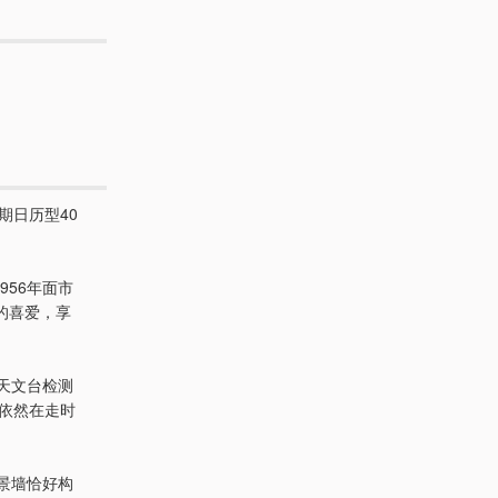
星期日历型40
956年面市
的喜爱，享
方天文台检测
上依然在走时
背景墙恰好构