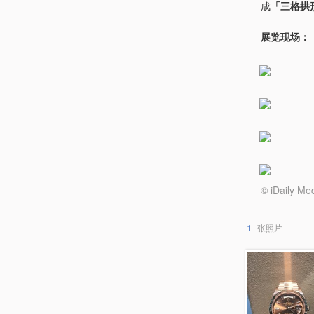
成
「三格拱
展览现场：
© iDail
1
张照片