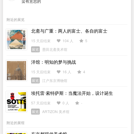
蛮有意思的
附近的展览
北斋与广重：两人的富士、各自的富士
15 天后结束
104 人
5
展览
墨田北斋美术馆
洋馆：明知的梦与挑战
15 天后结束
16 人
4
展览
江户东京博物馆
埃托雷·索特萨斯：当魔法开始，设计诞生
57 天后结束
0 人
-
展览
ARTIZON 美术馆
附近的展馆
东京都现代美术馆