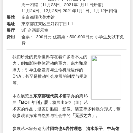
周一闭馆（11月23日、2021年1月11日开馆）
11月24日、12月28日-2021年1月1日、1月12日闭馆
展馆
东京都现代美术馆
地址
東京都江東区三好四丁目1-1
展厅
3F 企画展示室
费用
全票：1300日元 优惠票：500-900日元 小学生及以下免
费
我们所处的复杂世界存在着许多看不见的
力，例如影响物体运动的重力、磁力和摩
擦力；引导生物发育与生命机能运作的
DNA；甚至是推动社会发展的制度与规则
等。
本次展览是
东京都现代美术馆
举办的第16
届
「MOT 年刊」展
，将展出5位（组）艺
术家的作品，涵盖拼贴画、影像、装置等多种媒介形式，带
领参观者探索自然界与社会中的
「无形之力」
。
参展艺术家分别为
片冈纯也&岩竹理惠
、
清水阳子
、
中岛佑