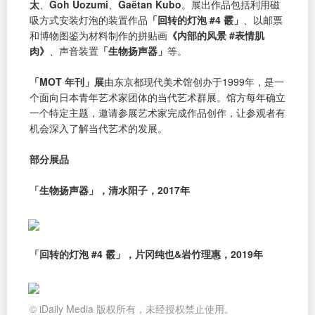
太
、
Goh Uozumi
、
Gaëtan Kubo
。展出作品包括利用磁
吸方式安装灯泡的装置作品
「回转的灯泡 #4 霰」
、以邮票
和博物图鉴为材料制作的拼贴画
《内部的风景 #表情肌
肉》
、声音装置
「生物扬声器」
等。
「MOT 年刊」展
由东京都现代美术馆创办于1999年，是一
个面向日本青年艺术家团体的当代艺术群展。馆方每年确立
一个特定主题，邀请参展艺术家完成作品创作，让参观者有
机会深入了解当代艺术的发展。
部分展品
「生物扬声器」，清水阳子，2017年
「回转的灯泡 #4 霰」，片冈纯也&岩竹理惠，2019年
© iDaily Media 版权所有，未经授权禁止使用。