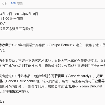
记录
108
想去
3月17日 - 2016年6月19日
 - 18:00 周一闭馆
术馆
武昌区东湖路三官殿1号
术收藏
于
1967年
由雷诺汽车集团（Groupe Renault）建立，收集了
近30
术品。
的企业赞助，雷诺并不购买艺术成品，而是为艺术家的创作提供技术、后
参与完成的作品则不能被出售、赠送或捐献，收藏成为雷诺集团历史的一
展出
超过100件
艺术品，包括
维克托·瓦萨雷里
（Victor Vasarely）、
艾豪
（
格
（Robert Rauschenberg）等人的作品。展馆一层主要展出与
工业世界
层则分为两部分，一部分专门用于展出艺术家
让·杜布菲
（Jean Dubuff
出各种
抽象艺术
作品。
品：