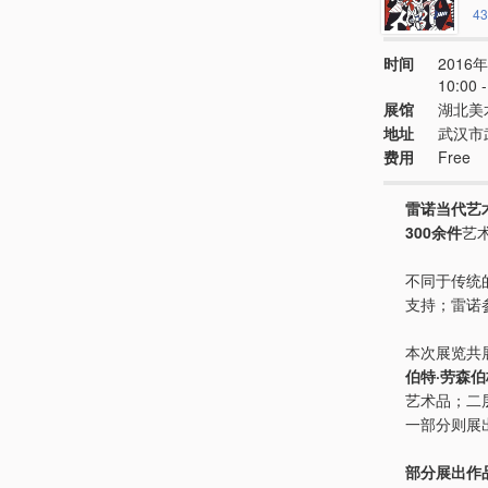
43
时间
2016年
10:00
展馆
湖北美
地址
武汉市
费用
Free
雷诺当代艺
300余件
艺
不同于传统
支持；雷诺
本次展览共
伯特·劳森伯
艺术品；二
一部分则展
部分展出作