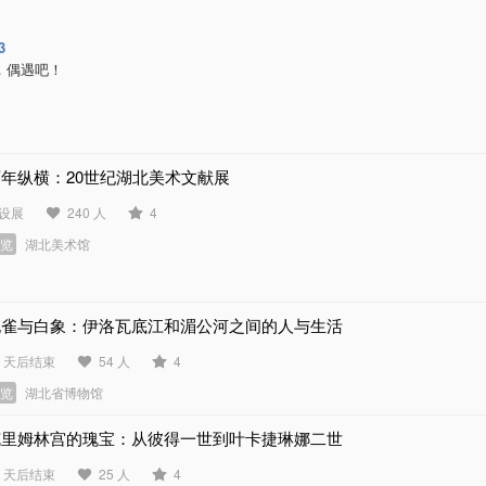
3
，偶遇吧！
百年纵横：20世纪湖北美术文献展
设展
240 人
4
展览
湖北美术馆
孔雀与白象：伊洛瓦底江和湄公河之间的人与生活
0 天后结束
54 人
4
展览
湖北省博物馆
克里姆林宫的瑰宝：从彼得一世到叶卡捷琳娜二世
9 天后结束
25 人
4