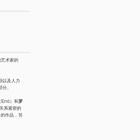
位
艺术家的
勤以及人力
部分。
Erró）和
罗
关系紧密的
et）的作品，另