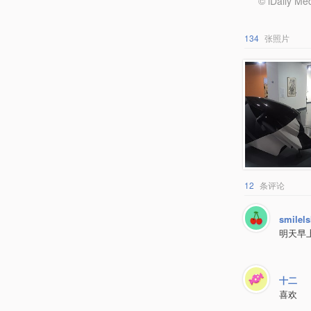
© iDail
134
张照片
12
条评论
smilel
明天早
十二
喜欢