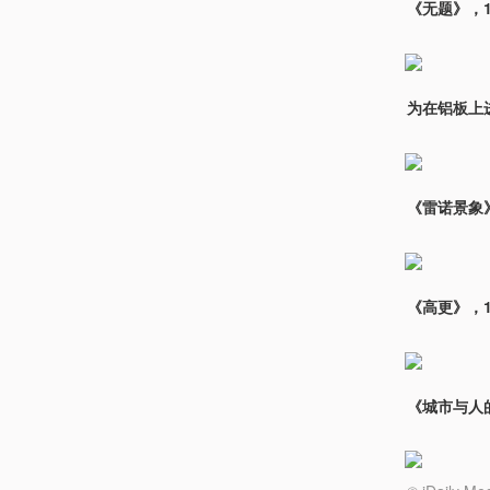
《无题》，1
为在铝板上
《雷诺景象》
《高更》，1
《城市与人的